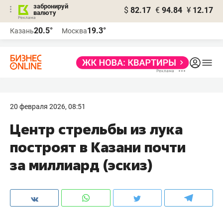
забронируй
$
82.17
€
94.84
¥
12.17
валюту
20.5°
19.3°
Казань
Москва
20 февраля 2026, 08:51
Центр стрельбы из лука
построят в Казани почти
за миллиард (эскиз)