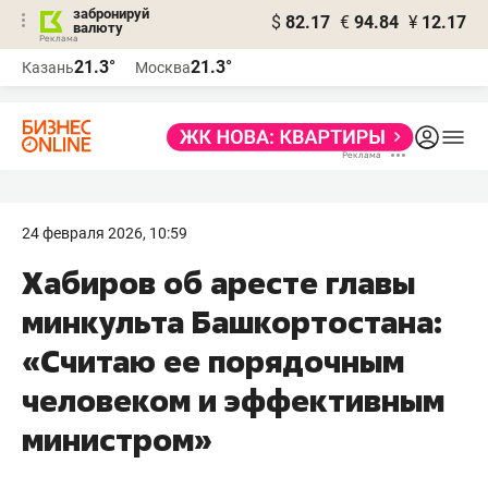
забронируй
$
82.17
€
94.84
¥
12.17
валюту
21.3°
21.3°
Казань
Москва
24 февраля 2026, 10:59
Хабиров об аресте главы
минкульта Башкортостана:
«Считаю ее порядочным
человеком и эффективным
министром»