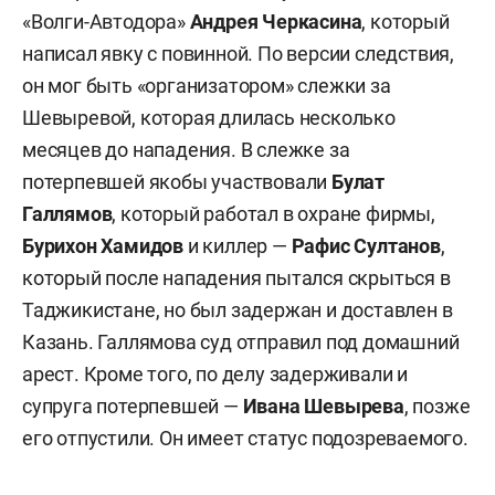
«Волги-Автодора»
Андрея Черкасина
, который
написал явку с повинной. По версии следствия,
он мог быть «организатором» слежки за
Шевыревой, которая длилась несколько
месяцев до нападения. В слежке за
потерпевшей якобы участвовали
Булат
Галлямов
, который работал в охране фирмы,
Бурихон Хамидов
и киллер —
Рафис Султанов
,
который после нападения пытался скрыться в
Таджикистане, но был задержан и доставлен в
Казань. Галлямова суд отправил под домашний
арест. Кроме того, по делу задерживали и
супруга потерпевшей —
Ивана Шевырева
, позже
его отпустили. Он имеет статус подозреваемого.