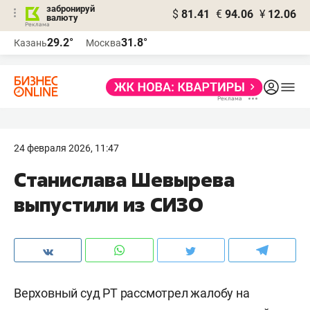
забронируй
$
81.41
€
94.06
¥
12.06
валюту
29.2°
31.8°
Казань
Москва
24 февраля 2026, 11:47
Станислава Шевырева
выпустили из СИЗО
Верховный суд РТ рассмотрел жалобу на