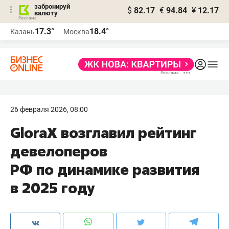
забронируй
$
82.17
€
94.84
¥
12.17
валюту
17.3°
18.4°
Казань
Москва
26 февраля 2026, 08:00
GloraX возглавил рейтинг
девелоперов
РФ по динамике развития
в 2025 году