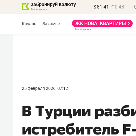
забронируй валюту
$
81.41
0.48
Казань
Закамье
Василь Мазитов
МАРТ
25 февраля 2026, 07:12
«Не зная местных
В Турции разб
правил, бизнес может
потерять минимум
истребитель F
полгода»
Как бизнесу выйти на зарубежные