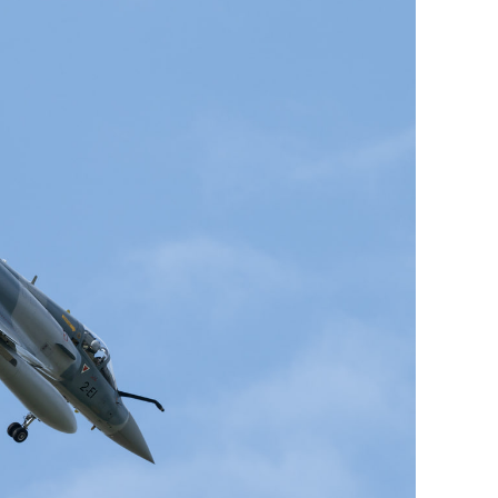
состоянием как основа
антихрупких команд