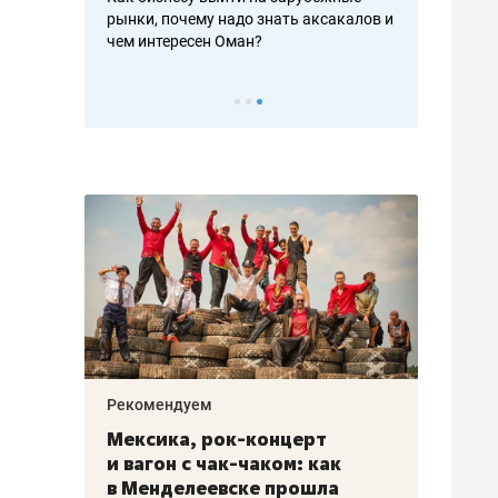
рафакте,
рынки, почему надо знать аксакалов и
о трехкратно
кредитов
чем интересен Оман?
клиентах и ч
Рекомендуем
Рекоме
ой
Мексика, рок-концерт
«Прор
и вагон с чак-чаком: как
30 ме
еским
в Менделеевске прошла
лечит