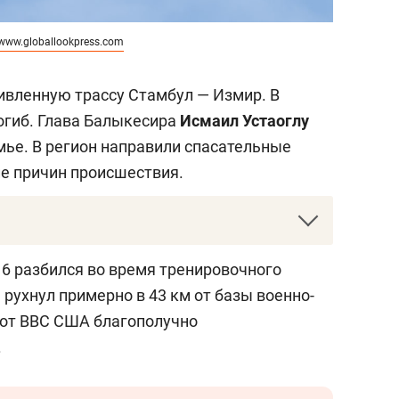
www.globallookpress.com
живленную трассу Стамбул — Измир. В
огиб. Глава Балыкесира
Исмаил Устаоглу
мье. В регион направили спасательные
е причин происшествия.
риканский многоцелевой истребитель
16 разбился во время тренировочного
с конца 1970-х годов стал одним из
рухнул примерно в 43 км от базы военно-
ой авиации США и их союзников. Самолет
лот ВВС США благополучно
нестабильной схеме и оснащен
.
 управления, что обеспечивает ему
ость пилотирования. Максимальная