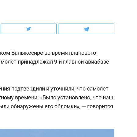
ов и
о трехкратном росте цен, дотошных
школьной формы о конт
клиентах и чудных запросах мастеров
налогах и развитии без 
ецком Балыкесире во время планового
 самолет принадлежал 9-й главной авиабазе
ния подтвердили и уточнили, что самолет
стному времени. «Было установлено, что наш
были обнаружены его обломки», — говорится
ндуем
Рекомендуем
мер до квартиры и Face
Опыт выживания в дик
сто ключа: какой будет
природе, работа
асность в ЖК «Нова»
с ментальным и физич