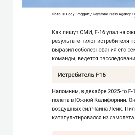
Фото: © Cody Froggatt / Keystone Press Agency /
Как пишут СМИ, F-16 упал на о
результате пилот истребителя п
выразил соболезнования его се
команды, ведется расследовани
Истребитель F16
F-16 Fighting Falcon — это аме
Напомним, в декабре 2025-го F-
четвертого поколения, который 
полета в Южной Калифорнии. Он 
ключевых самолетов тактическ
воздушных сил Чайна Лейк. Пи
выполнен по аэродинамически 
катапультировался из самолета
электродистанционной системой
высокую маневренность и точн