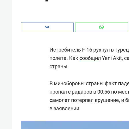
рынки, почему надо знать аксакал
чем интересен Оман?
Истребитель F-16 рухнул в тур
полета. Как
сообщил
Yeni Akit,
страны.
В минобороны страны факт паде
пропал с радаров в 00:56 по ме
самолет потерпел крушение, и 
Рекомендуем
Рекоме
в заявлении.
Как ГК «МИР ГРУПП» и ВТБ
150 ка
создают оазис жилого
ID вме
комфорта под Казанью
безоп