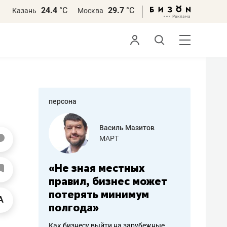
24.4
°С
29.7
°С
Казань
Москва
персона
еменова
Василь Мазитов
»
МАРТ
а: работа
«Не зная местных
«Мне лу
ечься
правил, бизнес может
не зара
вствовать
потерять минимум
чем пот
полгода»
репутац
пошиву
Как бизнесу выйти на зарубежные
Владелец от