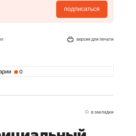
т 2 145 км/ч.
подписаться
er
версия для печати
арии
0
в закладки
фициальный