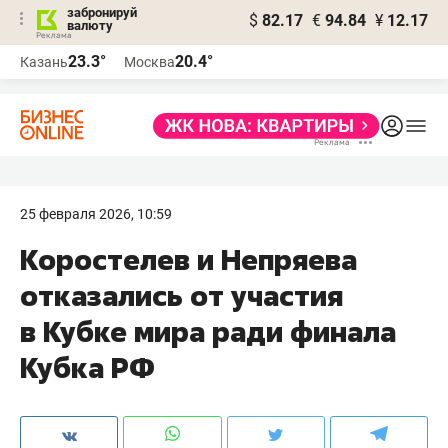
забронируй
$
82.17
€
94.84
¥
12.17
валюту
23.3°
20.4°
Казань
Москва
25 февраля 2026, 10:59
Коростелев и Непряева
отказались от участия
в Кубке мира ради финала
Кубка РФ