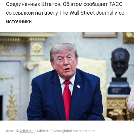
Соединенных Штатов. Об этом сообщает
ТАСС
со ссылкой на газету The Wall Street Journal и ее
источники.
Фото: ©
AdMedia
/ AdMedia /
www.globallookpress.com