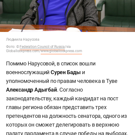
Людмила Нарусова
Фото:
©
Federation Council of Russia
/via
Globallookpress.com/
www.globallookpress.com
Помимо Нарусовой, в список вошли
военнослужащий
Сурен Бады
и
уполномоченный по правам человека в Туве
Александр Адыгбай
. Согласно
законодательству, каждый кандидат на пост
главы региона обязан представить трех
претендентов на должность сенатора, одного из
которых он сможет делегировать в верхнюю
палату парламента в случае победы на выборах.