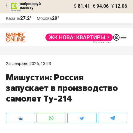
забронируй
$
81.41
€
94.06
¥
12.06
валюту
27.2°
29°
Казань
Москва
25 февраля 2026, 13:23
Мишустин: Россия
запускает в производство
самолет Ту-214