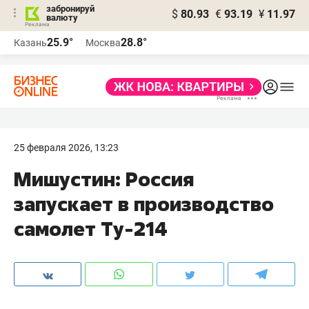
забронируй
$
80.93
€
93.19
¥
11.97
валюту
25.9°
28.8°
Казань
Москва
25 февраля 2026, 13:23
Мишустин: Россия
запускает в производство
самолет Ту-214