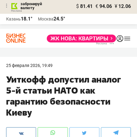
забронируй
$
81.41
€
94.06
¥
12.06
валюту
18.1°
24.5°
Казань
Москва
25 февраля 2026, 19:49
Уиткофф допустил аналог
5-й статьи НАТО как
гарантию безопасности
Киеву