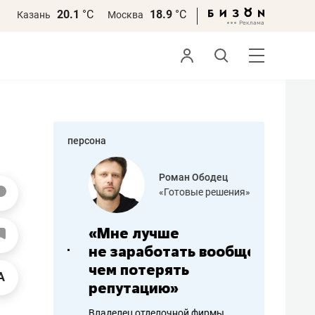
20.1
°С
18.9
°С
Казань
Москва
персона
азитов
Роман Ободец
«Готовые решения»
ных
«Мне лучше
«Мама г
 может
не заработать вообще,
помогае
мум
чем потерять
от болез
репутацию»
себя жи
арубежные
Владелец отделочной фирмы
Наследница б