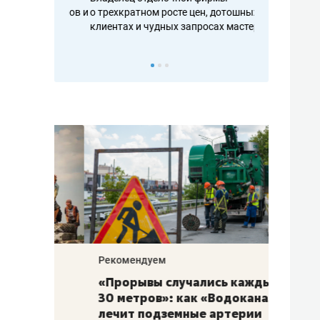
ть аксакалов и
о трехкратном росте цен, дотошных
школьной фор
клиентах и чудных запросах мастеров
налогах и раз
Рекомендуем
Рекоме
«Прорывы случались каждые
Не то
к
30 метров»: как «Водоканал»
гастр
а
лечит подземные артерии
задае