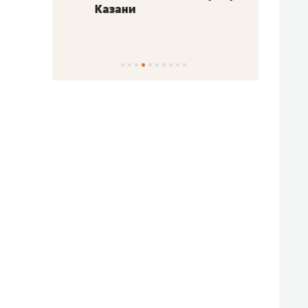
Казани
набер