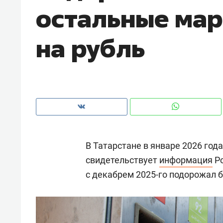
остальные мар
на рубль
В Татарстане в январе 2026 года
свидетельствует
информация
Ро
с декабрем 2025-го подорожал б
Рекомендуем
Рекоме
ВТБ
150 камер до квартиры и Face
Опыт 
ID вместо ключа: какой будет
приро
безопасность в ЖК «Нова»
с мен