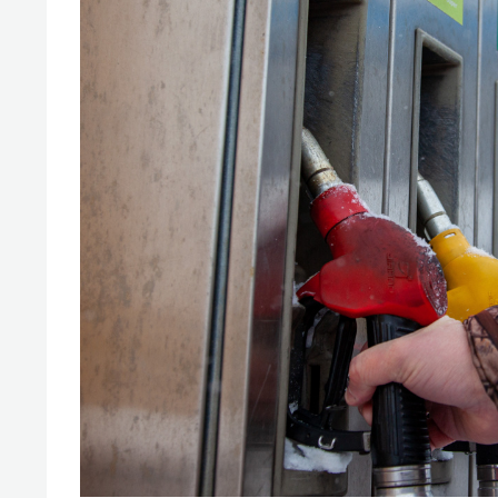
состо
антих