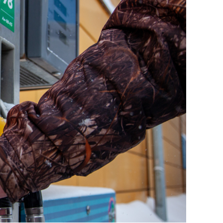
янием как основа
«Гонка Героев»
рупких команд