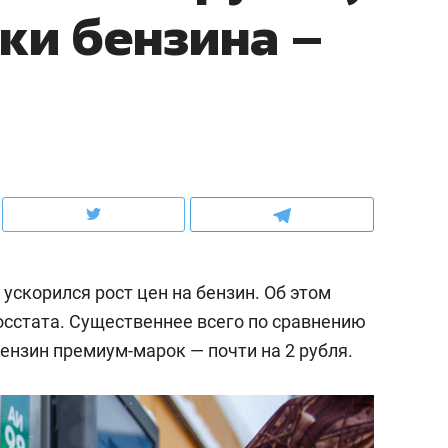
ки бензина –
рынки, почему надо зна
чем интересен Оман?
 ускорился рост цен на бензин. Об этом
сстата. Существеннее всего по сравнению
ензин премиум-марок — почти на 2 рубля.
ндуем
Рекомендуем
выживания в дикой
Мексика, рок-концерт
де, работа
и вагон с чак-чаком: ка
тальным и физическим
в Менделеевске прошл