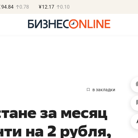
€
94.84
0.78
¥
12.17
0.10
Василь М
МАРТ
в закладки
«Не зная мест
тане за месяц
правил, бизнес
потерять мини
ти на 2 рубля,
полгода»
Как бизнесу выйти на з