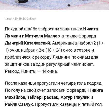
Фото: «БИЗНЕС Online»
По одной шайбе забросили защитники
Никита
Лямкин
и
Митчелл Миллер
, а также форвард
Дмитрий Кателевский
. Американец набрал 2 (1 +
1) очка, набрал 42-е (18 + 24) очко в сезоне и
приблизился к рекорду Лямкина по очкам для
защитников за один регулярный чемпионат.
Рекорд Никиты — 44 очка.
После казанцы пропустили четыре гола подряд.
По голу на свой счет записали форварды
Никита
Михайлов
,
Тайлер Граовац
,
Артур Тянулин
и
Райли Савчук
. Пропустили казанцы и пятый гол,