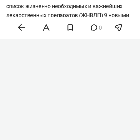
список жизненно необходимых и важнейших
лекарственных препаратов (ЖНВЛП) 9 новыми
позициями. Среди них — инновационные
0
средства для лечения онкозаболеваний,
гепатита С и редких генетических патологий.
Окончательное решение о расширении перечня
примет правительство РФ, пишут «
Ведомости
».