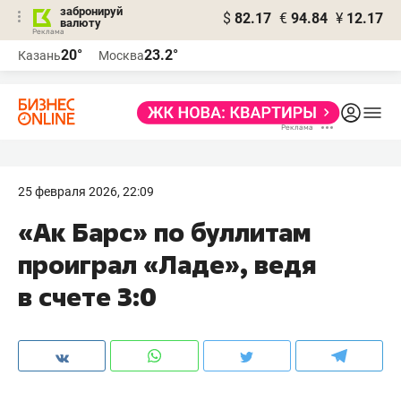
забронируй
$
82.17
€
94.84
¥
12.17
валюту
20°
23.2°
Казань
Москва
25 февраля 2026, 22:09
«Ак Барс» по буллитам
проиграл «Ладе», ведя
в счете 3:0