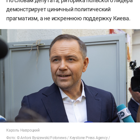
По словам депутата, риторика польского лидера
демонстрирует циничный политический
прагматизм, а не искреннюю поддержку Киева.
Кароль Навроцкий
Фото: ©
Antoni Byszewski/Fotonews
/ Keystone Press Agency /