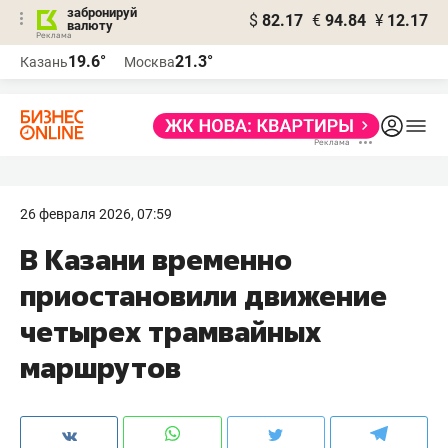
забронируй
$
82.17
€
94.84
¥
12.17
валюту
19.6°
21.3°
Казань
Москва
26 февраля 2026, 07:59
В Казани временно
приостановили движение
четырех трамвайных
маршрутов