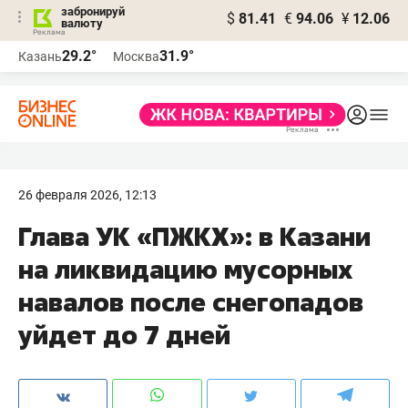
забронируй
$
81.41
€
94.06
¥
12.06
валюту
29.2°
31.9°
Казань
Москва
26 февраля 2026, 12:13
Глава УК «ПЖКХ»: в Казани
на ликвидацию мусорных
навалов после снегопадов
уйдет до 7 дней