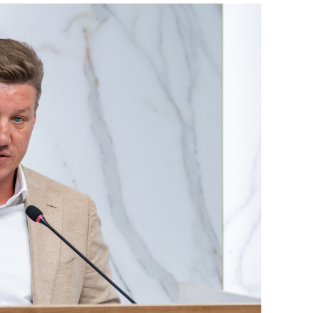
состоянием как основа
антихрупких команд