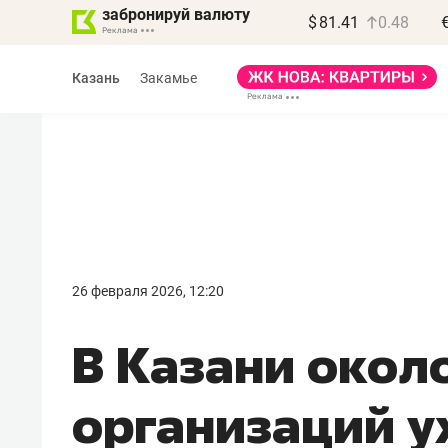
забронируй валюту
$
81.41
0.48
Казань
Закамье
Василь Мазитов
МАРТ
26 февраля 2026, 12:20
«Не зная местных
В Казани окол
правил, бизнес может
потерять минимум
организаций у
полгода»
Как бизнесу выйти на зарубежные