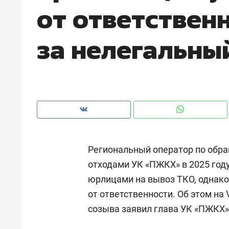
от ответствен
рынки, почему надо знать аксакал
чем интересен Оман?
за нелегальны
Региональный оператор по об
отходами УК «ПЖКХ» в 2025 году
юрлицами на вывоз ТКО, однако 
Рекомендуем
Рекоме
от ответственности. Об этом на
Как ГК «МИР ГРУПП» и ВТБ
150 ка
созыва заявил глава УК «ПЖКХ
создают оазис жилого
ID вме
комфорта под Казанью
безоп