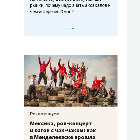
рафакте,
рынки, почему надо знать аксакалов и
о трехкратно
кредитов
чем интересен Оман?
клиентах и ч
Рекомендуем
Рекоме
ой
Мексика, рок-концерт
«Прор
и вагон с чак-чаком: как
30 ме
еским
в Менделеевске прошла
лечит