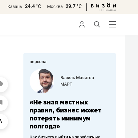
24.4
°С
29.7
°С
Казань
Москва
персона
еменова
Василь Мазитов
»
МАРТ
а: работа
«Не зная местных
«Мне лу
ечься
правил, бизнес может
не зара
вствовать
потерять минимум
чем пот
полгода»
репутац
пошиву
Как бизнесу выйти на зарубежные
Владелец от