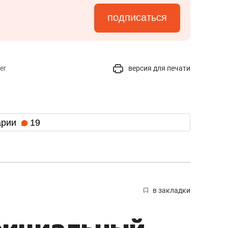
подписаться
er
версия для печати
арии
19
в закладки
фициальный