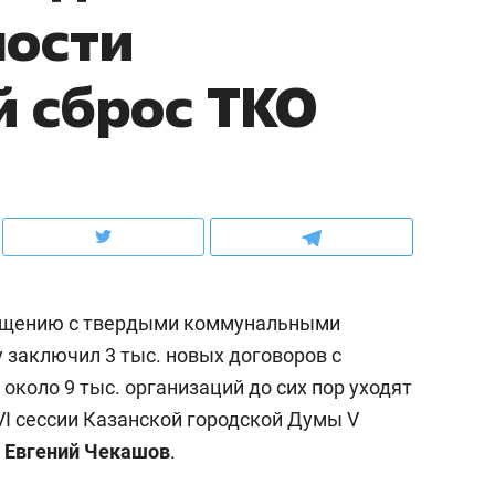
ности
ов и
о трехкратном росте цен, дотошных
школьной формы о конт
клиентах и чудных запросах мастеров
налогах и развитии без 
й сброс ТКО
ращению с твердыми коммунальными
 заключил 3 тыс. новых договоров с
около 9 тыс. организаций до сих пор уходят
ндуем
Рекомендуем
 VI сессии Казанской городской Думы V
мер до квартиры и Face
Опыт выживания в дик
»
Евгений Чекашов
.
сто ключа: какой будет
природе, работа
асность в ЖК «Нова»
с ментальным и физич