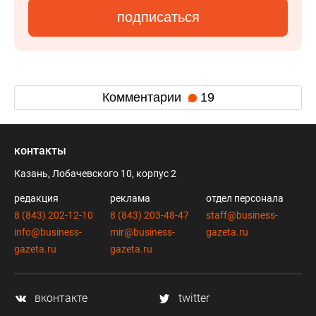
подписаться
Комментарии
19
контакты
Казань, Лобачевского 10, корпус 2
редакция
реклама
отдел персонала
8 (843) 202-12-10
8 (843) 203-48-47
staff@business-
info@business-
mir@business-
gazeta.ru
gazeta.ru
gazeta.ru
вконтакте
twitter