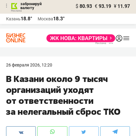
забронируй
$
80.93
€
93.19
¥
11.97
валюту
18.8°
18.3°
Казань
Москва
26 февраля 2026, 12:20
В Казани около 9 тысяч
организаций уходят
от ответственности
за нелегальный сброс ТКО