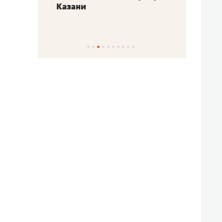
Казани
набер