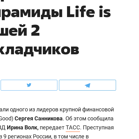
рамиды Life is
школьной формы о контрафакте,
рынки, почему надо зна
налогах и развитии без кредитов
чем интересен Оман?
шей 2
кладчиков
али одного из лидеров крупной финансовой
ндуем
Рекомендуем
 Good)
Сергея Санникова
. Об этом сообщила
выживания в дикой
Мексика, рок-концерт
МВД
Ирина Волк,
передает
ТАСС
. Преступная
де, работа
и вагон с чак-чаком: ка
тальным и физическим
в Менделеевске прошл
в 9 регионах России, в том числе в