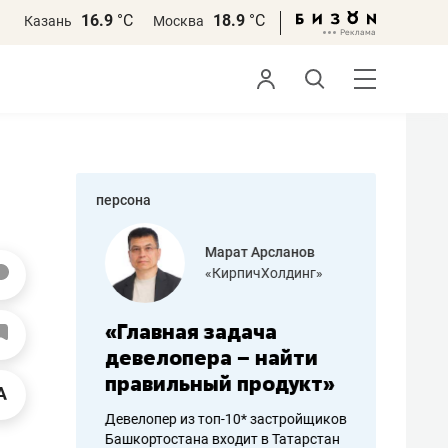
16.9
°С
18.9
°С
Казань
Москва
персона
азитов
Марат Арсланов
«КирпичХолдинг»
ных
«Главная задача
«Мама г
 может
девелопера – найти
помогае
мум
правильный продукт»
от болез
себя жи
Девелопер из топ-10* застройщиков
Башкортостана входит в Татарстан
арубежные
Наследница б