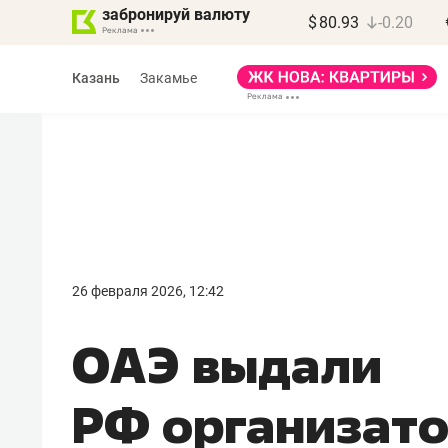
забронируй валюту
$
80.93
-0.20
Казань
Закамье
Марат Арсланов
«КирпичХолдинг»
26 февраля 2026, 12:42
«Главная задача
ОАЭ выдали
девелопера – найти
правильный продукт»
РФ организат
Девелопер из топ-10* застройщико
Башкортостана входит в Татарстан