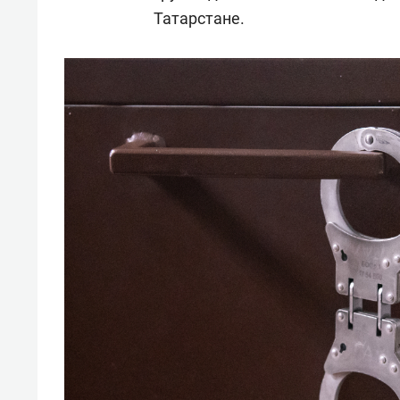
отвечают личным
состо
Татарстане.
имуществом!»
антих