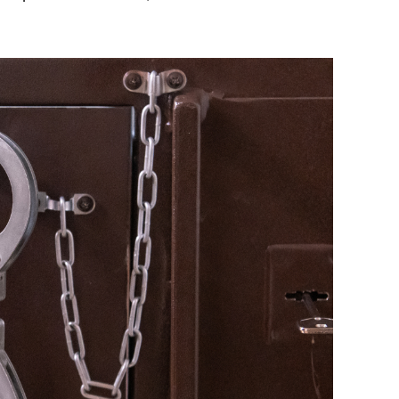
янием как основа
«Гонка Героев»
рупких команд