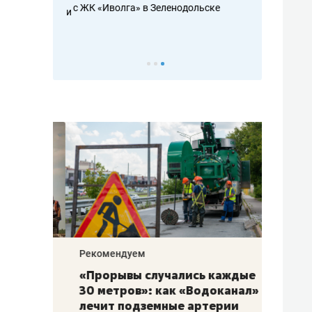
с ЖК «Иволга» в Зеленодольске
ть аксакалов и
школьной фор
налогах и раз
Рекомендуем
Рекоме
«Прорывы случались каждые
Не то
к
30 метров»: как «Водоканал»
гастр
а
лечит подземные артерии
задае