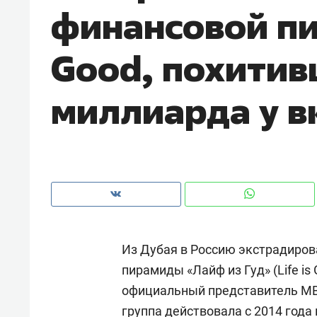
финансовой пи
с ЖК «Иволга» в Зеленодольске
Good, похитив
миллиарда у в
Из Дубая в Россию экстрадиров
Рекомендуем
Рекоме
пирамиды «Лайф из Гуд» (Life is
«В банкротствах сегодня
Опыт 
официальный представитель 
ищут не активы, а людей,
приро
которые ими управляли. Они
с мен
группа действовала с 2014 года 