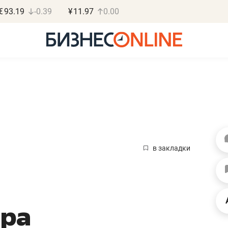
€
93.19
-0.39
¥
11.97
0.00
Дарья Семенова
Василь М
«Бросско»
МАРТ
в закладки
«Мама говорила: работа
«Не зная мест
помогает отвлечься
правил, бизнес
от болезни, чувствовать
потерять мини
ора
себя живой»
полгода»
в
Наследница бизнеса по пошиву
Как бизнесу выйти на з