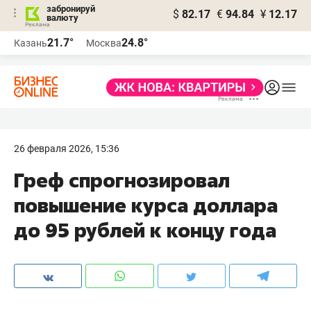
забронируй
$
82.17
€
94.84
¥
12.17
валюту
21.7°
24.8°
Казань
Москва
26 февраля 2026, 15:36
Греф спрогнозировал
повышение курса доллара
до 95 рублей к концу года