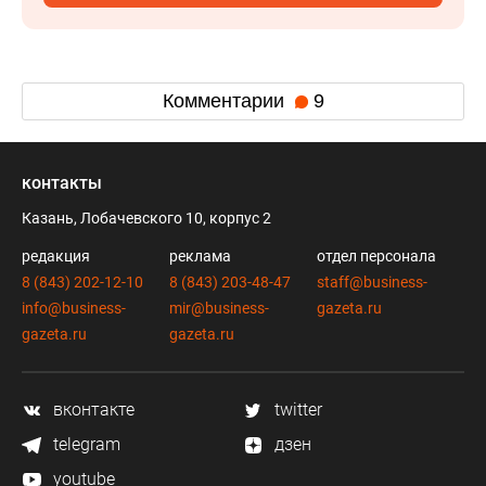
Комментарии
9
контакты
Казань, Лобачевского 10, корпус 2
редакция
реклама
отдел персонала
8 (843) 202-12-10
8 (843) 203-48-47
staff@business-
info@business-
mir@business-
gazeta.ru
gazeta.ru
gazeta.ru
вконтакте
twitter
telegram
дзен
youtube