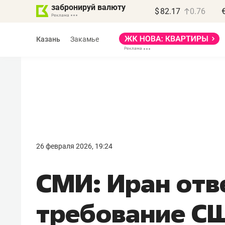
забронируй валюту
$
82.17
0.76
Казань
Закамье
Василь Мазитов
МАРТ
26 февраля 2026, 19:24
«Не зная местных
СМИ: Иран отв
правил, бизнес может
потерять минимум
требование СШ
полгода»
Как бизнесу выйти на зарубежные