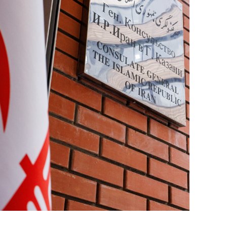
состоянием как основа
антихрупких команд