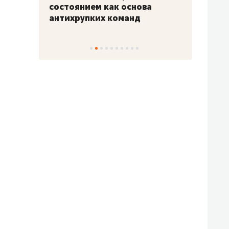
«Гонка Героев»
Казан