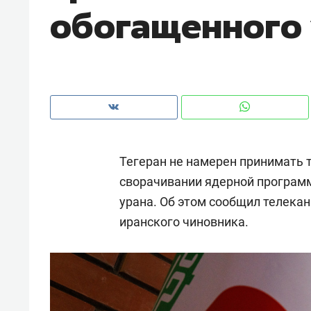
обогащенного
рынки, почему надо знать аксакал
чем интересен Оман?
Тегеран не намерен принимать 
сворачивании ядерной програм
урана. Об этом сообщил телека
иранского чиновника.
Рекомендуем
Рекоме
Как ГК «МИР ГРУПП» и ВТБ
150 ка
создают оазис жилого
ID вме
комфорта под Казанью
безоп