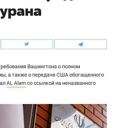
 урана
ов и
о трехкратном росте цен, дотошных
школьной формы о конт
клиентах и чудных запросах мастеров
налогах и развитии без 
требования Вашингтона о полном
мы, а также о передаче США обогащенного
нал
AL Alam
со ссылкой на неназванного
ндуем
Рекомендуем
мер до квартиры и Face
Опыт выживания в дик
сто ключа: какой будет
природе, работа
асность в ЖК «Нова»
с ментальным и физич