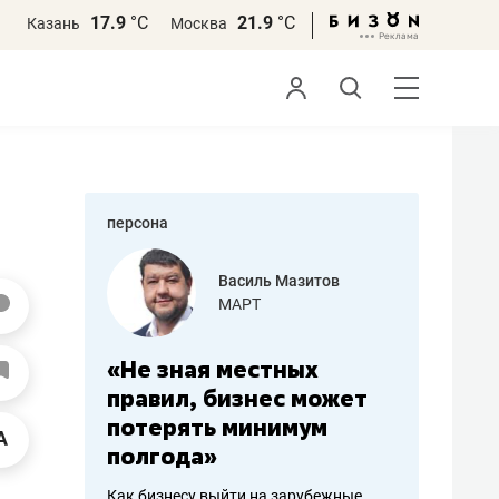
17.9
°С
21.9
°С
Казань
Москва
персона
еменова
Василь Мазитов
»
МАРТ
а: работа
«Не зная местных
«Мне лу
ечься
правил, бизнес может
не зара
вствовать
потерять минимум
чем пот
полгода»
репутац
пошиву
Как бизнесу выйти на зарубежные
Владелец от