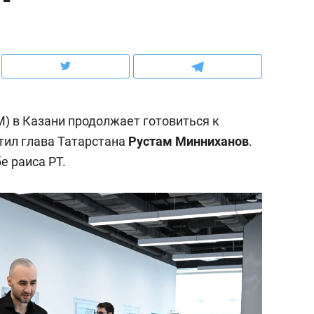
ов и
о трехкратном росте цен, дотошных
школьной формы о конт
клиентах и чудных запросах мастеров
налогах и развитии без 
) в Казани продолжает готовиться к
тил глава Татарстана
Рустам Минниханов
.
е раиса РТ.
ндуем
Рекомендуем
мер до квартиры и Face
Опыт выживания в дик
сто ключа: какой будет
природе, работа
асность в ЖК «Нова»
с ментальным и физич