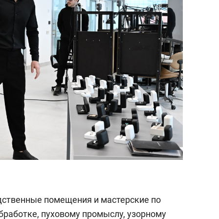
состоянием как основа
антихрупких команд
дственные помещения и мастерские по
бработке, пуховому промыслу, узорному