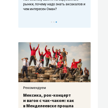
рафакте,
рынки, почему надо знать аксакалов и
о трехкратно
кредитов
чем интересен Оман?
клиентах и ч
Рекомендуем
Рекоме
ой
Мексика, рок-концерт
«Прор
и вагон с чак-чаком: как
30 ме
еским
в Менделеевске прошла
лечит