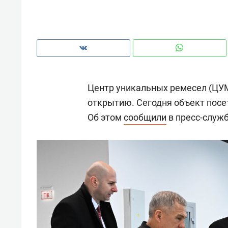
рынки, почему надо знать аксакал
чем интересен Оман?
Центр уникальных ремесел (ЦУМ
открытию. Сегодня объект посе
Об этом
сообщили
в пресс-служб
Рекомендуем
Рекоме
Как ГК «МИР ГРУПП» и ВТБ
150 ка
создают оазис жилого
ID вме
комфорта под Казанью
безоп