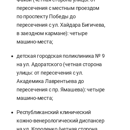
пересечения с местным проездом
по проспекту Победы до
пересечения с ул. Хайдара Бигичева,
в заездном кармане): четыре
машино-места;
детская городская поликлиника № 9
на ул. Адоратского (четная сторона
улицы: от пересечения с ул.
Академика Лаврентьева до
пересечения с пр. Ямашева): четыре
машино-места;
Республиканский клинический
кожно-венерологический диспансер
на ул. Короленко (четная сторона