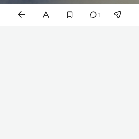
1
Фото: «БИЗНЕС Online»
«Воздушную атаку отражали авиация, зенитные
ракетные войска, подразделения РЭБ и
беспилотных систем, мобильные огневые
группы сил обороны Украины», — говорится в
сообщении.