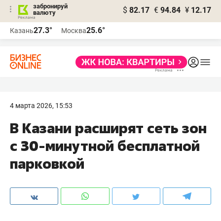
забронируй
$
82.17
€
94.84
¥
12.17
валюту
27.3°
25.6°
Казань
Москва
4 марта 2026, 15:53
В Казани расширят сеть зон
с 30-минутной бесплатной
парковкой