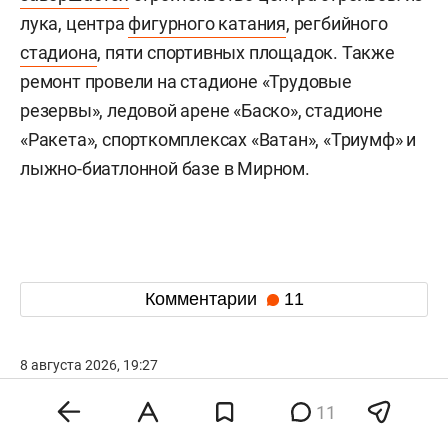
лука, центра
фигурного катания
, регбийного
стадиона
, пяти спортивных площадок. Также
ремонт провели на стадионе «Трудовые
резервы», ледовой арене «Баско», стадионе
«Ракета», спорткомплексах «Ватан», «Триумф» и
лыжно-биатлонной базе в Мирном.
Комментарии
11
8 августа 2026, 19:27
Минобороны Болгарии
11
назвало упавший у границы