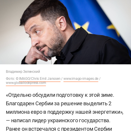
Владимир Зеленский
Фото: ©
IMAGO/Chris Emil Janssen
/
www.imago-images.de
/
www.globallookpress.com
«Отдельно обсудили подготовку к этой зиме.
Благодарен Сербии за решение выделить 2
миллиона евро в поддержку нашей энергетики»,
— написал лидер украинского государства.
Ранее он встречался с президентом Сербии