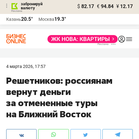
забронируй
$
82.17
€
94.84
¥
12.17
валюту
20.5°
19.3°
Казань
Москва
4 марта 2026, 17:57
Решетников: россиянам
вернут деньги
за отмененные туры
на Ближний Восток