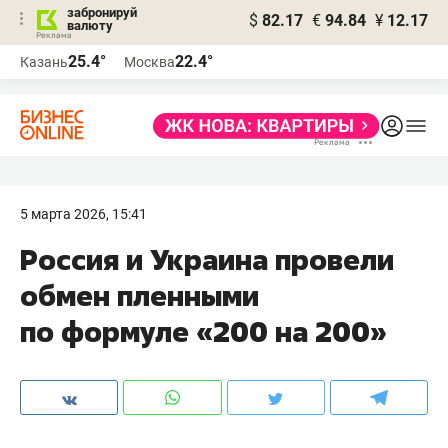
забронируй
$
82.17
€
94.84
¥
12.17
валюту
25.4°
22.4°
Казань
Москва
5 марта 2026, 15:41
Россия и Украина провели
обмен пленными
по формуле «200 на 200»