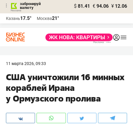
забронируй
$
81.41
€
94.06
¥
12.06
валюту
17.5°
21°
Казань
Москва
11 марта 2026, 09:33
США уничтожили 16 минных
кораблей Ирана
у Ормузского пролива