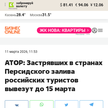
забронируй
$
81.41
€
94.06
¥
12.06
валюту
28.4°
31.5°
Казань
Москва
11 марта 2026, 11:53
АТОР: Застрявших в странах
Персидского залива
российских туристов
вывезут до 15 марта