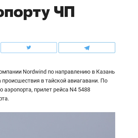
опорту ЧП
ов и
о трехкратном росте цен, дотошных
школьной формы о конт
клиентах и чудных запросах мастеров
налогах и развитии без 
компании Nordwind по направлению в Казань
а происшествия в тайской авиагавани. По
 аэропорта, прилет рейса N4 5488
рта.
ндуем
Рекомендуем
мер до квартиры и Face
Опыт выживания в дик
сто ключа: какой будет
природе, работа
асность в ЖК «Нова»
с ментальным и физич