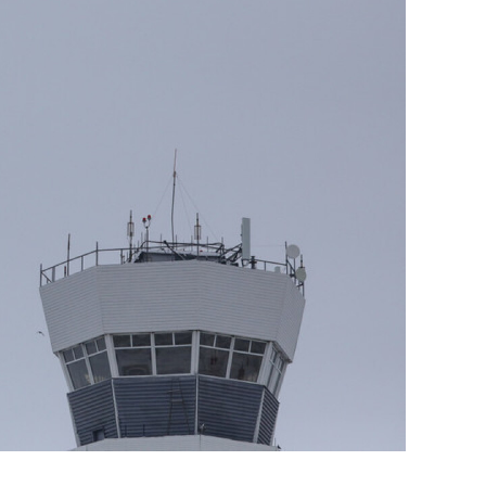
состоянием как основа
антихрупких команд