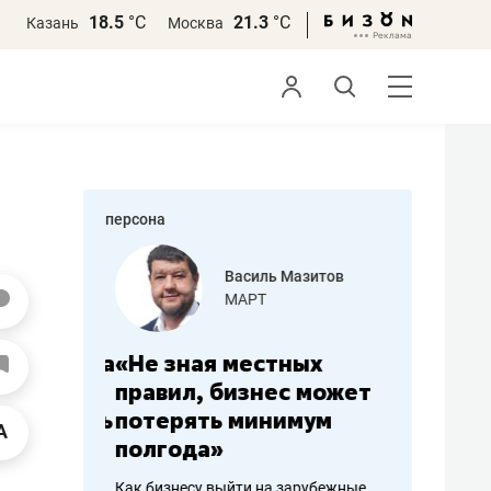
18.5
°С
21.3
°С
Казань
Москва
персона
еменова
Василь Мазитов
»
МАРТ
а: работа
«Не зная местных
«Мне лу
ечься
правил, бизнес может
не зара
вствовать
потерять минимум
чем пот
полгода»
репутац
пошиву
Как бизнесу выйти на зарубежные
Владелец от