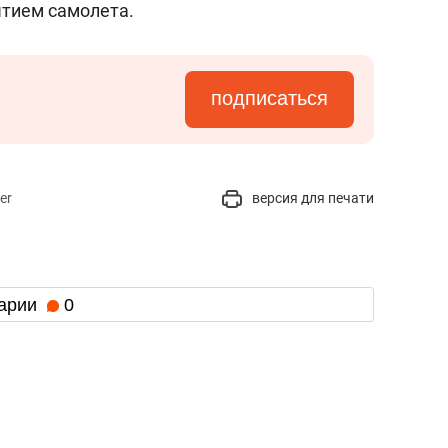
ытием самолета.
подписаться
er
версия для печати
арии
0