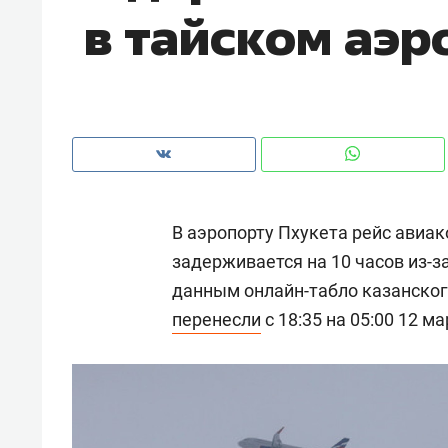
в тайском аэр
рынки, почему надо знать аксакал
чем интересен Оман?
В аэропорту Пхукета рейс авиа
задерживается на 10 часов из-з
данным онлайн-табло казанского
перенесли
с 18:35 на 05:00 12 ма
Рекомендуем
Рекоме
Как ГК «МИР ГРУПП» и ВТБ
150 ка
создают оазис жилого
ID вме
комфорта под Казанью
безоп