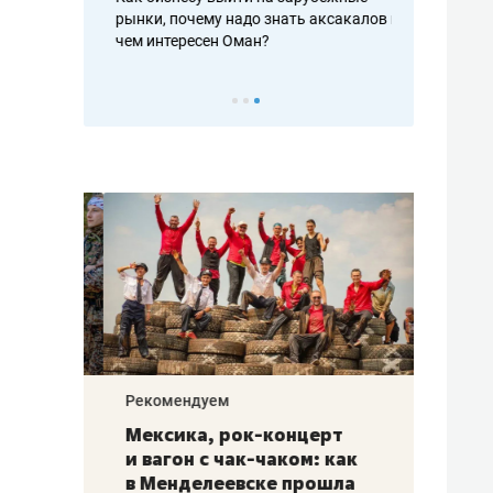
рафакте,
рынки, почему надо знать аксакалов и
о трехкратно
кредитов
чем интересен Оман?
клиентах и ч
Рекомендуем
Рекоме
ой
Мексика, рок-концерт
«Прор
и вагон с чак-чаком: как
30 ме
еским
в Менделеевске прошла
лечит