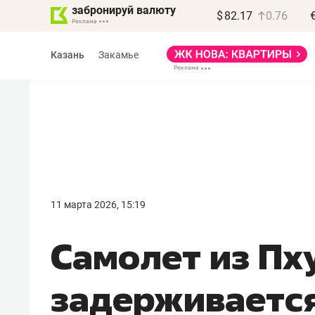
забронируй валюту
$
82.17
0.76
Казань
Закамье
Василь Мазитов
МАРТ
11 марта 2026, 15:19
«Не зная местных
Самолет из Пх
правил, бизнес может
потерять минимум
задерживается 
полгода»
Как бизнесу выйти на зарубежные