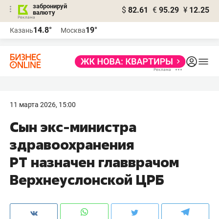
забронируй
$
82.61
€
95.29
¥
12.25
валюту
14.8°
19°
Казань
Москва
11 марта 2026, 15:00
Сын экс-министра
здравоохранения
РТ назначен главврачом
Верхнеуслонской ЦРБ