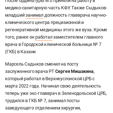
После ординатуры его приняли на работу в
медико-санитарную часть КФУ. Также Сыдыков-
младший
занимал
должность главврача научно-
клинического центра прецизионной и
регенеративной медицины этого же вуза. Кроме
того, ранее он
работал
заместителем главного
врача в Городской клинической больнице № 7
(ГКБ) в Казани
Марсель Садыков сменил на посту
заслуженного врача РТ
Сергея Мишакина
,
который работал в Верхнеуслонской ЦРБ с
марта 2022 года. Начинал свою деятельность
теперь уже экс-главврач в Зеленодольской ЦРБ,
трудился в ГКБ № 7, занимал посты
заведующего отделением хирургии,