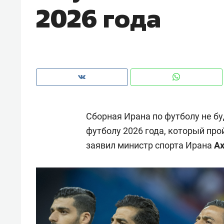
2026 года
рынки, почему надо знать аксакал
чем интересен Оман?
Сборная Ирана по футболу не бу
футболу 2026 года, который про
заявил министр спорта Ирана
А
Рекомендуем
Рекоме
Как ГК «МИР ГРУПП» и ВТБ
150 ка
создают оазис жилого
ID вме
комфорта под Казанью
безоп