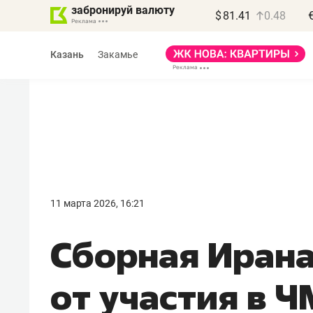
забронируй валюту
$
81.41
0.48
Казань
Закамье
Василь Мазитов
МАРТ
11 марта 2026, 16:21
«Не зная местных
Сборная Ирана
правил, бизнес может
потерять минимум
от участия в 
полгода»
Как бизнесу выйти на зарубежные