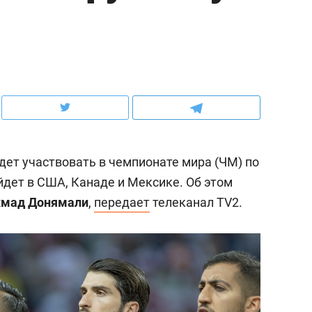
ов и
о трехкратном росте цен, дотошных
школьной формы о конт
клиентах и чудных запросах мастеров
налогах и развитии без 
дет участвовать в чемпионате мира (ЧМ) по
йдет в США, Канаде и Мексике. Об этом
хмад Донямали
,
передает
телеканал TV2.
ндуем
Рекомендуем
мер до квартиры и Face
Опыт выживания в дик
сто ключа: какой будет
природе, работа
асность в ЖК «Нова»
с ментальным и физич