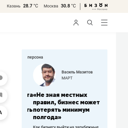
28.7
°С
30.8
°С
Казань
Москва
персона
еменова
Василь Мазитов
»
МАРТ
а: работа
«Не зная местных
«Мне лу
ечься
правил, бизнес может
не зара
вствовать
потерять минимум
чем пот
полгода»
репутац
пошиву
Как бизнесу выйти на зарубежные
Владелец от