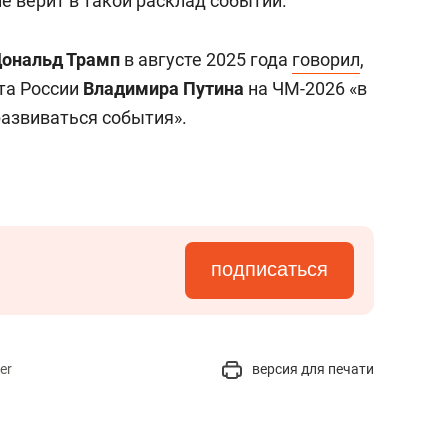
 не верит в такой расклад событий.
ональд Трамп
в августе 2025 года
говорил
,
та России
Владимира Путина
на ЧМ-2026 «в
 развиваться события».
подписаться
er
версия для печати