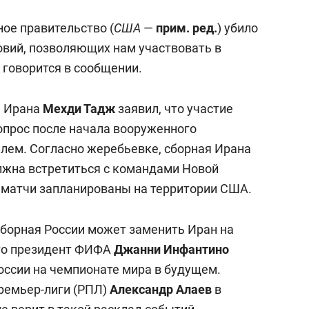
ое правительство (
США
—
прим. ред.
) убило
овий, позволяющих нам участвовать в
 говорится в сообщении.
а Ирана
Мехди Тадж
заявил, что участие
опрос после начала вооруженного
лем. Согласно жеребьевке, сборная Ирана
лжна встретиться с командами Новой
е матчи запланированы на территории США.
 сборная России может заменить Иран на
что президент ФИФА
Джанни Инфантино
оссии на чемпионате мира в будущем.
ремьер-лиги (РПЛ)
Александр Алаев
в