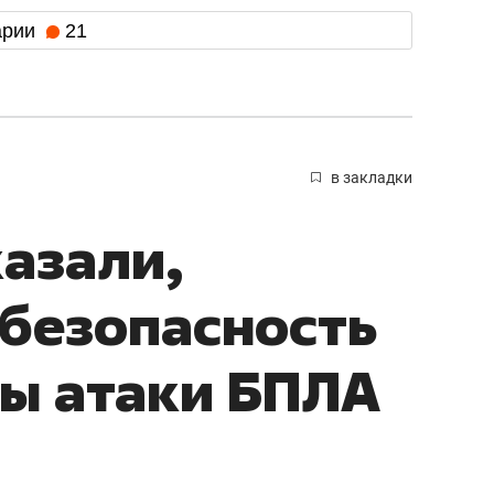
арии
21
в закладки
казали,
 безопасность
зы атаки БПЛА