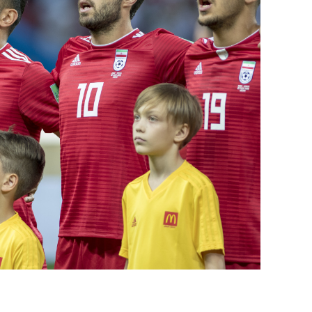
состоянием как основа
антихрупких команд