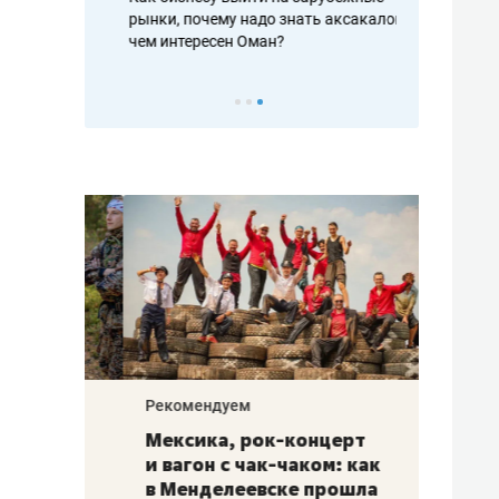
рафакте,
рынки, почему надо знать аксакалов и
о трехкратно
кредитов
чем интересен Оман?
клиентах и ч
Рекомендуем
Рекоме
ой
Мексика, рок-концерт
«Прор
и вагон с чак-чаком: как
30 ме
еским
в Менделеевске прошла
лечит