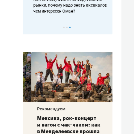
рафакте,
рынки, почему надо знать аксакалов и
о трехкратно
кредитов
чем интересен Оман?
клиентах и ч
Рекомендуем
Рекоме
ой
Мексика, рок-концерт
«Прор
и вагон с чак-чаком: как
30 ме
еским
в Менделеевске прошла
лечит