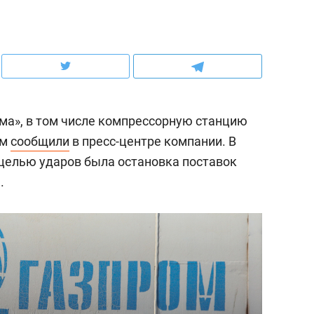
ов и
о трехкратном росте цен, дотошных
школьной формы о конт
клиентах и чудных запросах мастеров
налогах и развитии без 
ма», в том числе компрессорную станцию
ом
сообщили
в пресс-центре компании. В
целью ударов была остановка поставок
.
ндуем
Рекомендуем
мер до квартиры и Face
Опыт выживания в дик
сто ключа: какой будет
природе, работа
асность в ЖК «Нова»
с ментальным и физич