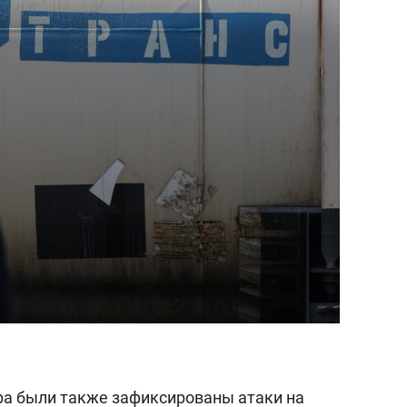
состоянием как основа
антихрупких команд
ера были также зафиксированы атаки на