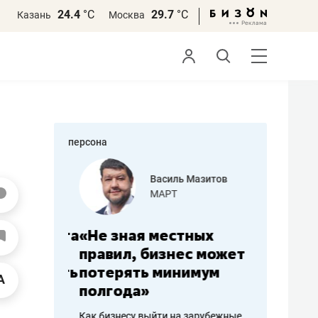
24.4
°С
29.7
°С
Казань
Москва
персона
еменова
Василь Мазитов
»
МАРТ
а: работа
«Не зная местных
«Мне лу
ечься
правил, бизнес может
не зара
вствовать
потерять минимум
чем пот
полгода»
репутац
пошиву
Как бизнесу выйти на зарубежные
Владелец от