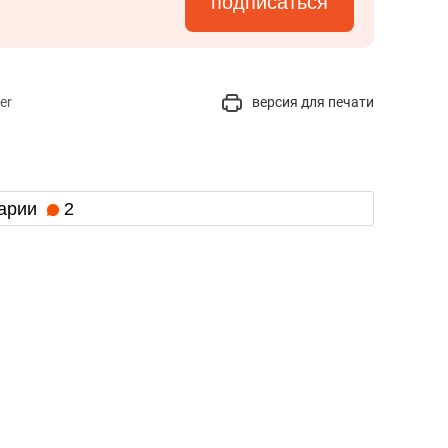
подписаться
er
версия для печати
арии
2