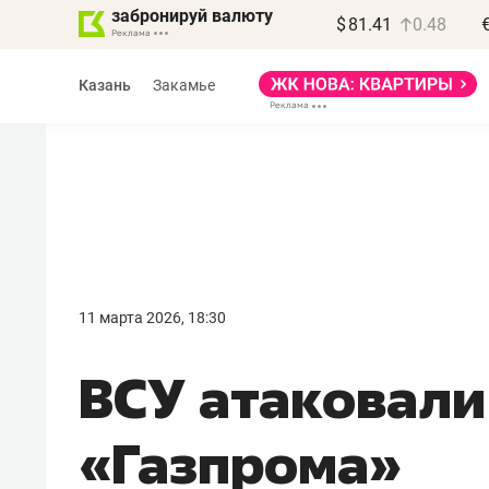
забронируй валюту
$
81.41
0.48
Казань
Закамье
Василь Мазитов
МАРТ
11 марта 2026, 18:30
«Не зная местных
ВСУ атаковали
правил, бизнес может
потерять минимум
«Газпрома»
полгода»
Как бизнесу выйти на зарубежные