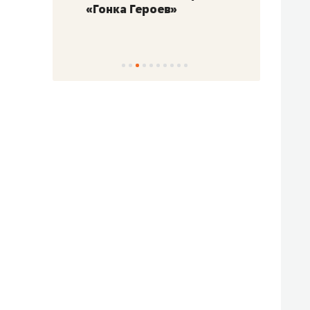
«Гонка Героев»
Казан