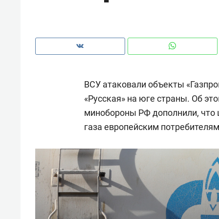
рынки, почему надо знать аксакал
чем интересен Оман?
ВСУ атаковали объекты «Газпро
«Русская» на юге страны. Об эт
минобороны РФ дополнили, что 
газа европейским потребителям
Рекомендуем
Рекоме
Как ГК «МИР ГРУПП» и ВТБ
150 ка
создают оазис жилого
ID вме
комфорта под Казанью
безоп