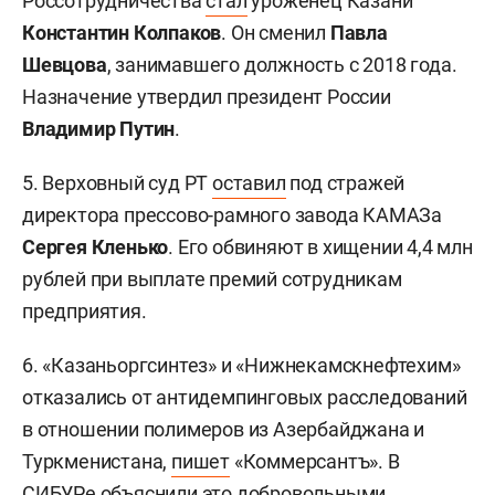
Россотрудничества
стал
уроженец Казани
Константин Колпаков
. Он сменил
Павла
Шевцова
, занимавшего должность с 2018 года.
Назначение утвердил президент России
Владимир Путин
.
5. Верховный суд РТ
оставил
под стражей
директора прессово-рамного завода КАМАЗа
Сергея Кленько
. Его обвиняют в хищении 4,4 млн
рублей при выплате премий сотрудникам
предприятия.
6. «Казаньоргсинтез» и «Нижнекамскнефтехим»
отказались от антидемпинговых расследований
в отношении полимеров из Азербайджана и
Туркменистана,
пишет
«Коммерсантъ». В
СИБУРе объяснили это добровольными