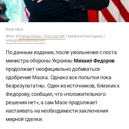
Илон Маск
Фото: ©
Francis Chung — Pool via CNP
/ Keystone Press Agency /
www.globallookpress.com
По данным издания, после увольнения с поста
министра обороны Украины
Михаил Федоров
продолжает неофициально добиваться
одобрения Маска. Однако все попытки пока
безрезультатны. Один из источников, близких к
Федорову, сообщил, что «положительного
решения нет», а сам Маск продолжает
настаивать на необходимости заключения
мирной сделки.