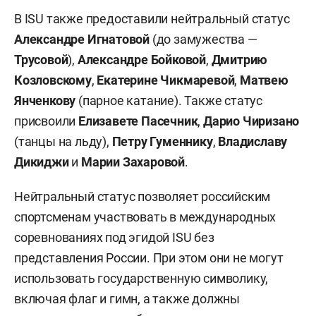
В ISU также предоставили нейтральный статус
Александре Игнатовой
(до замужества —
Трусовой
),
Александре Бойковой
,
Дмитрию
Козловскому
,
Екатерине Чикмаревой
,
Матвею
Янченкову
(парное катание). Также статус
присвоили
Елизавете Пасечник
,
Дарио Чиризано
(танцы на льду),
Петру Гуменнику
,
Владиславу
Дикиджи
и
Марии Захаровой
.
Нейтральный статус позволяет российским
спортсменам участвовать в международных
соревнованиях под эгидой ISU без
представления России. При этом они не могут
использовать государственную символику,
включая флаг и гимн, а также должны