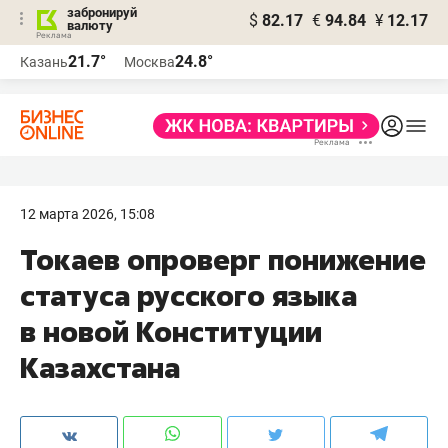
забронируй
$
82.17
€
94.84
¥
12.17
валюту
21.7°
24.8°
Казань
Москва
12 марта 2026, 15:08
Токаев опроверг понижение
статуса русского языка
в новой Конституции
Казахстана