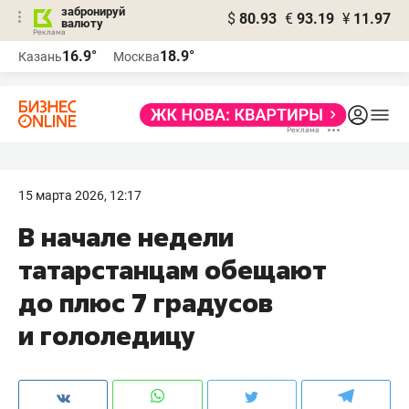
забронируй
$
80.93
€
93.19
¥
11.97
валюту
16.9°
18.9°
Казань
Москва
15 марта 2026, 12:17
В начале недели
татарстанцам обещают
до плюс 7 градусов
и гололедицу