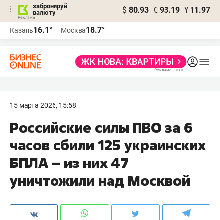
забронируй
$
80.93
€
93.19
¥
11.97
валюту
16.1°
18.7°
Казань
Москва
15 марта 2026, 15:58
Российские силы ПВО за 6
часов сбили 125 украинских
БПЛА – из них 47
уничтожили над Москвой