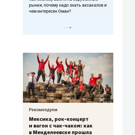
рафакте,
рынки, почему надо знать аксакалов и
о трехкратно
кредитов
чем интересен Оман?
клиентах и ч
Рекомендуем
Рекоме
ой
Мексика, рок-концерт
«Прор
и вагон с чак-чаком: как
30 ме
еским
в Менделеевске прошла
лечит