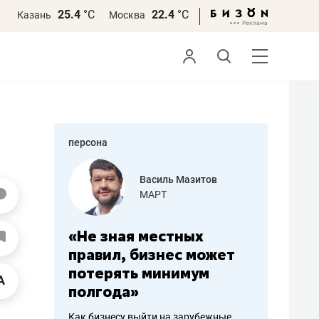
25.4
°С
22.4
°С
Казань
Москва
персона
еменова
Василь Мазитов
»
МАРТ
а: работа
«Не зная местных
«Мне лу
ечься
правил, бизнес может
не зара
вствовать
потерять минимум
чем пот
полгода»
репутац
пошиву
Как бизнесу выйти на зарубежные
Владелец от