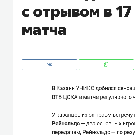
с отрывом в 17
рынки, почему надо знать аксакал
чем интересен Оман?
матча
В Казани УНИКС добился сенсац
ВТБ ЦСКА в матче регулярного ч
Рекомендуем
Рекоме
У казанцев из-за травм встречу
Как ГК «МИР ГРУПП» и ВТБ
150 ка
Рейнольдс
— два основных игро
создают оазис жилого
ID вме
комфорта под Казанью
передачам, Рейнольдс — по рез
безоп