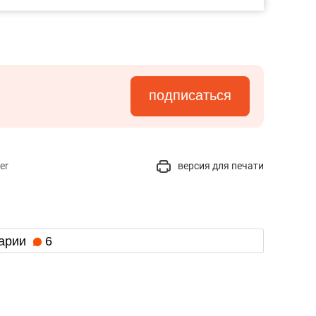
подписаться
er
версия для печати
арии
6