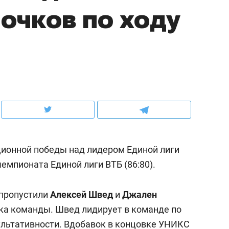
 очков по ходу
ов и
о трехкратном росте цен, дотошных
школьной формы о конт
клиентах и чудных запросах мастеров
налогах и развитии без 
ионной победы над лидером Единой лиги
емпионата Единой лиги ВТБ (86:80).
ндуем
Рекомендуем
 пропустили
Алексей Швед
и
Джален
мер до квартиры и Face
Опыт выживания в дик
ка команды. Швед лидирует в команде по
сто ключа: какой будет
природе, работа
ультативности. Вдобавок в концовке УНИКС
асность в ЖК «Нова»
с ментальным и физич