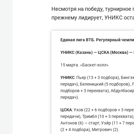
Несмотря на победу, турнирное
прежнему лидирует, УНИКС остае
Единая лига ВТБ. Регулярный чемп
УНИКС (Казань) — ЦСКА (Москва) — 86:
15 марта. «Баскет-холл»
УНИКС
: Пьер (13 + 3 подбора), Бингэ
передач), Беленицкий (5 подборов), 
подборов + 3 перехвата), Абдулбасиро
передач).
ЦСКА
: Ухов (22 + 6 подборов + 3 пер
передачи), Тримбл (10 + 3 перехвата)
Антонов (6) — старт; Уэйр (11 + 7 пер
(2 + 4 подбора), Митрович (2).