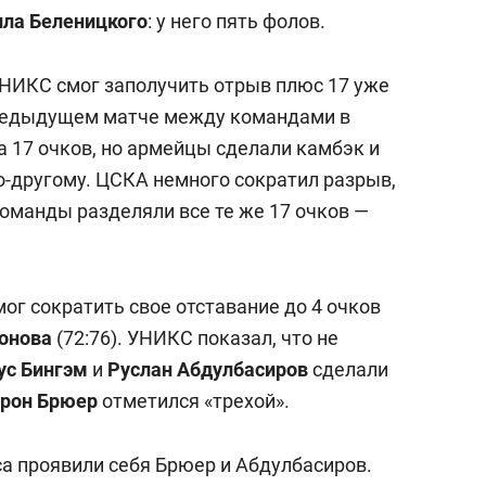
состоянием как основа
ла Беленицкого
: у него пять фолов.
антихрупких команд
 УНИКС смог заполучить отрыв плюс 17 уже
 предыдущем матче между командами в
а 17 очков, но армейцы сделали камбэк и
по-другому. ЦСКА немного сократил разрыв,
команды разделяли все те же 17 очков —
ог сократить свое отставание до 4 очков
тонова
(72:76). УНИКС показал, что не
ус Бингэм
и
Руслан Абдулбасиров
сделали
йрон Брюер
отметился «трехой».
са проявили себя Брюер и Абдулбасиров.