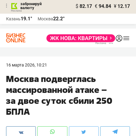
забронируй
$
82.17
€
94.84
¥
12.17
валюту
19.1°
22.2°
Казань
Москва
16 марта 2026, 10:21
Москва подверглась
массированной атаке –
за двое суток сбили 250
БПЛА