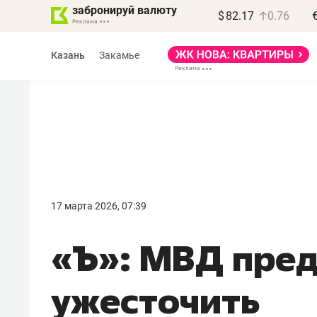
забронируй валюту
$
82.17
0.76
Казань
Закамье
Василь Мазитов
МАРТ
17 марта 2026, 07:39
«Не зная местных
«Ъ»: МВД пре
правил, бизнес может
потерять минимум
ужесточить
полгода»
Как бизнесу выйти на зарубежные