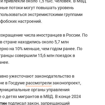
ти привлекли около 1,5 тыс. человек. В МВД
нные потоки могут повышать уровень
пользоваться экстремистскими группами
офобских настроений.
сокращение числа иностранцев в России. По
в стране находились около 5,7 млн
ерно на 10% меньше, чем годом ранее. По
транцы совершили 15,6 млн поездок в
анее.
авно ужесточают законодательство в
не в Госдуме
рассмотрели
законопроект,
муниципальные органы управления
 о детях мигрантов в МВД. В конце 2024
утин
подписал
закон, запрещающий