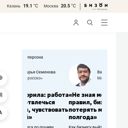
19.1
°С
20.5
°С
Казань
Москва
персона
еменова
Василь Мазитов
»
МАРТ
а: работа
«Не зная местных
«Мне лу
ечься
правил, бизнес может
не зара
вствовать
потерять минимум
чем пот
полгода»
репутац
пошиву
Как бизнесу выйти на зарубежные
Владелец от