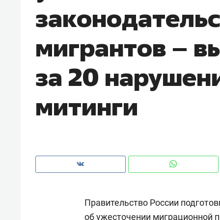
законодательс
рынки, почему надо знать аксакал
чем интересен Оман?
мигрантов – в
за 20 нарушен
митинги
Рекомендуем
Рекоме
Как ГК «МИР ГРУПП» и ВТБ
150 ка
Правительство России подготов
создают оазис жилого
ID вме
комфорта под Казанью
безоп
об ужесточении миграционной п