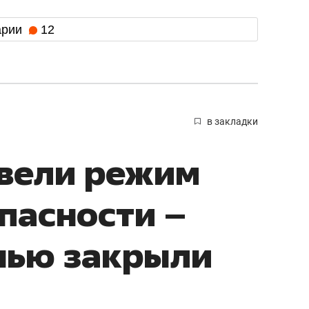
арии
12
в закладки
ввели режим
пасности –
нью закрыли