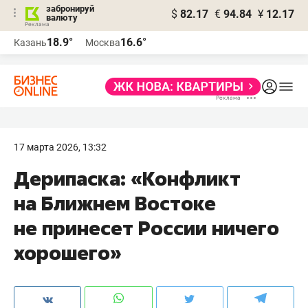
забронируй
$
82.17
€
94.84
¥
12.17
валюту
18.9°
16.6°
Казань
Москва
17 марта 2026, 13:32
Дерипаска: «Конфликт
на Ближнем Востоке
не принесет России ничего
хорошего»