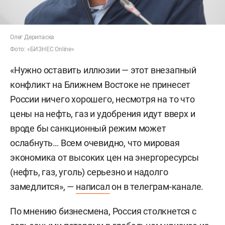
Олег Дерипаска
Фото: «БИЗНЕС Online»
«Нужно оставить иллюзии — этот внезапный
конфликт на Ближнем Востоке не принесет
России ничего хорошего, несмотря на то что
цены на нефть, газ и удобрения идут вверх и
вроде бы санкционный режим может
ослабнуть… Всем очевидно, что мировая
экономика от высоких цен на энергоресурсы
(нефть, газ, уголь) серьезно и надолго
замедлится», —
написал
он в телеграм-канале.
По мнению бизнесмена, Россия столкнется с