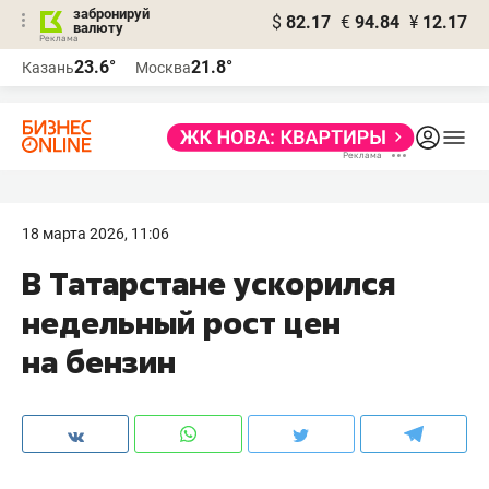
забронируй
$
82.17
€
94.84
¥
12.17
валюту
23.6°
21.8°
Казань
Москва
18 марта 2026, 11:06
В Татарстане ускорился
недельный рост цен
на бензин