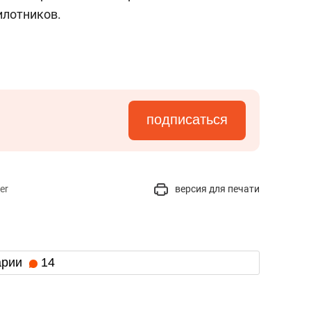
илотников.
подписаться
er
версия для печати
арии
14