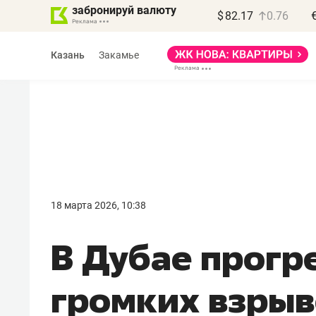
забронируй валюту
$
82.17
0.76
Казань
Закамье
Василь Мазитов
МАРТ
18 марта 2026, 10:38
«Не зная местных
В Дубае прогр
правил, бизнес может
потерять минимум
громких взрыв
полгода»
Как бизнесу выйти на зарубежные