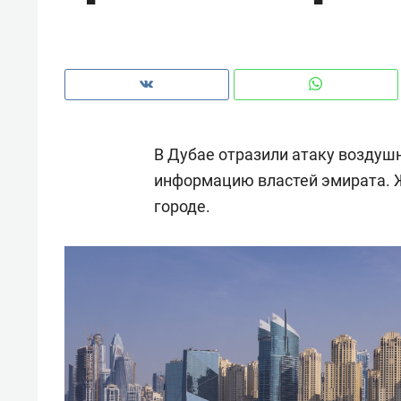
рынки, почему надо знать аксакал
чем интересен Оман?
В Дубае отразили атаку воздуш
информацию властей эмирата. Ж
городе.
Рекомендуем
Рекоме
Как ГК «МИР ГРУПП» и ВТБ
150 ка
создают оазис жилого
ID вме
комфорта под Казанью
безоп