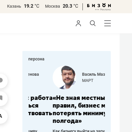
19.2
°С
20.3
°С
Казань
Москва
персона
еменова
Василь Мазитов
»
МАРТ
а: работа
«Не зная местных
«Мне лу
ечься
правил, бизнес может
не зара
вствовать
потерять минимум
чем пот
полгода»
репутац
пошиву
Как бизнесу выйти на зарубежные
Владелец от