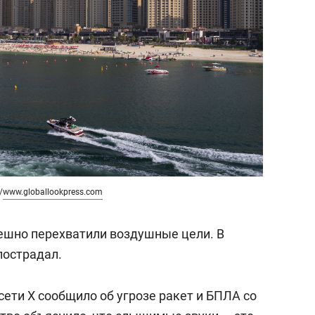
состоянием как основа
антихрупких команд
/
www.globallookpress.com
пешно перехватили воздушные цели. В
пострадал.
ети X сообщило об угрозе ракет и БПЛА со