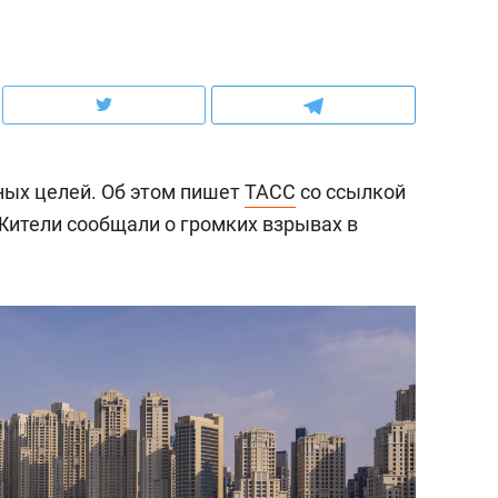
ов и
о трехкратном росте цен, дотошных
школьной формы о конт
клиентах и чудных запросах мастеров
налогах и развитии без 
ных целей. Об этом пишет
ТАСС
со ссылкой
ители сообщали о громких взрывах в
ндуем
Рекомендуем
мер до квартиры и Face
Опыт выживания в дик
сто ключа: какой будет
природе, работа
асность в ЖК «Нова»
с ментальным и физич