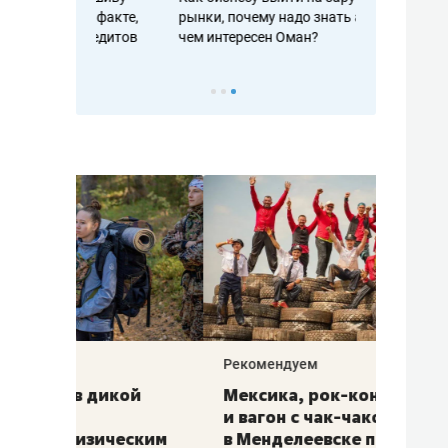
рафакте,
рынки, почему надо знать аксакалов и
о трехкратно
кредитов
чем интересен Оман?
клиентах и ч
Рекомендуем
Рекоме
ой
Мексика, рок-концерт
«Прор
и вагон с чак-чаком: как
30 ме
еским
в Менделеевске прошла
лечит