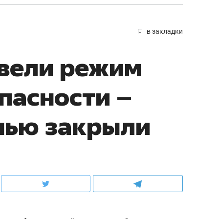
в закладки
ввели режим
пасности –
нью закрыли