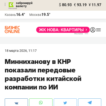
забронируй
$
80.93
€
93.19
¥
11.97
валюту
16.4°
19.5°
Казань
Москва
18 марта 2026, 11:17
Минниханову в КНР
показали передовые
разработки китайской
компании по ИИ