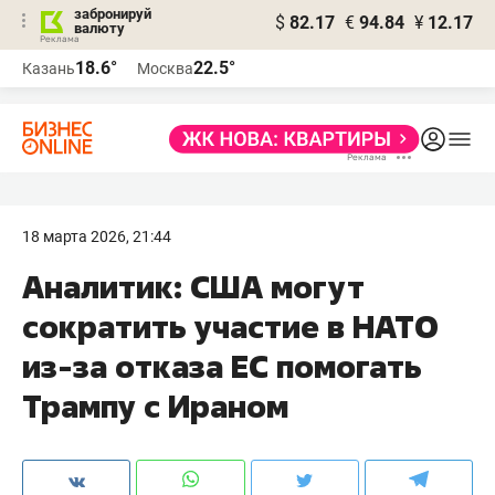
забронируй
$
82.17
€
94.84
¥
12.17
валюту
18.6°
22.5°
Казань
Москва
18 марта 2026, 21:44
Аналитик: США могут
сократить участие в НАТО
из-за отказа ЕС помогать
Трампу с Ираном