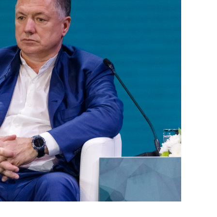
состоянием как основа
антихрупких команд