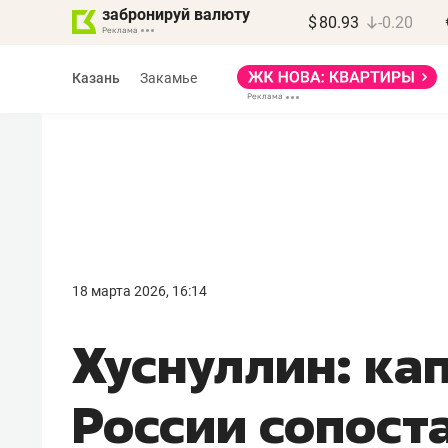
забронируй валюту
$
80.93
-0.20
Казань
Закамье
Василь Мазитов
МАРТ
18 марта 2026, 16:14
«Не зная местных
Хуснуллин: ка
правил, бизнес может
потерять минимум
России сопост
полгода»
Как бизнесу выйти на зарубежные