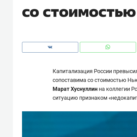
со стоимость
рынки, почему надо знать аксакал
чем интересен Оман?
Капитализация России превысил
сопоставима со стоимостью Нью
Марат Хуснуллин
на коллегии Р
ситуацию признаком «недокапи
Рекомендуем
Рекоме
Как ГК «МИР ГРУПП» и ВТБ
150 ка
создают оазис жилого
ID вме
комфорта под Казанью
безоп