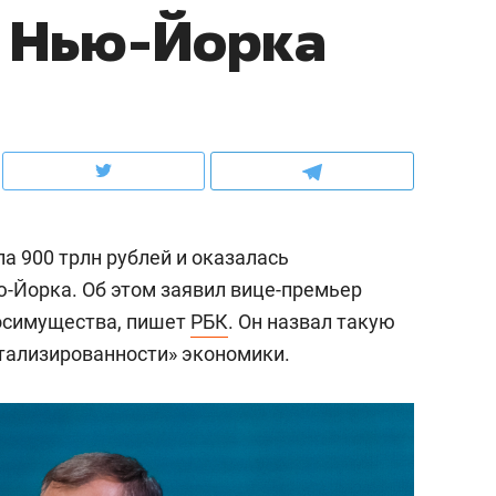
ю Нью-Йорка
ов и
о трехкратном росте цен, дотошных
школьной формы о конт
клиентах и чудных запросах мастеров
налогах и развитии без 
а 900 трлн рублей и оказалась
-Йорка. Об этом заявил вице-премьер
осимущества, пишет
РБК
. Он назвал такую
тализированности» экономики.
ндуем
Рекомендуем
мер до квартиры и Face
Опыт выживания в дик
сто ключа: какой будет
природе, работа
асность в ЖК «Нова»
с ментальным и физич