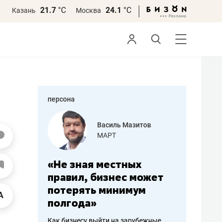
21.7
°С
24.1
°С
Казань
Москва
персона
еменова
Василь Мазитов
»
МАРТ
а: работа
«Не зная местных
«Мне лу
ечься
правил, бизнес может
не зара
вствовать
потерять минимум
чем пот
полгода»
репутац
пошиву
Как бизнесу выйти на зарубежные
Владелец от