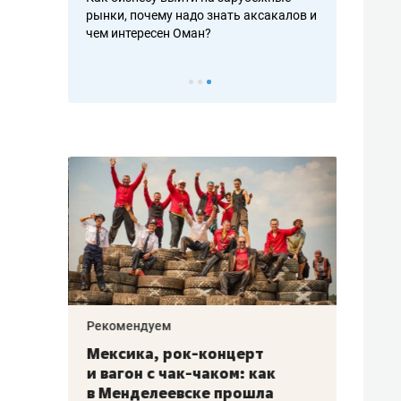
рафакте,
рынки, почему надо знать аксакалов и
о трехкратно
кредитов
чем интересен Оман?
клиентах и ч
Рекомендуем
Рекоме
ой
Мексика, рок-концерт
«Прор
и вагон с чак-чаком: как
30 ме
еским
в Менделеевске прошла
лечит