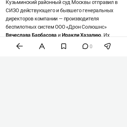
Кузьминский районный суд Москвы отправил в
СИЗО действующего и бывшего генеральных
директоров компании — производителя
беспилотных систем ООО «Дрон Солюшнс»
Вячеслава Барбасова
и
Иракли Хазалию
. Их
обвиняют в мошенничестве в особо крупном
0
размере. Об этом пишет «
Коммерсантъ
».