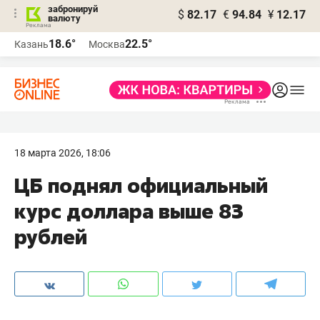
забронируй
$
82.17
€
94.84
¥
12.17
валюту
18.6°
22.5°
Казань
Москва
18 марта 2026, 18:06
ЦБ поднял официальный
курс доллара выше 83
рублей