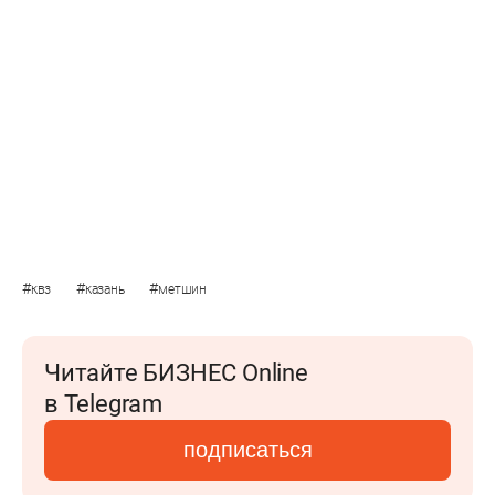
#
#
#
квз
казань
метшин
Читайте БИЗНЕС Online
в Telegram
подписаться