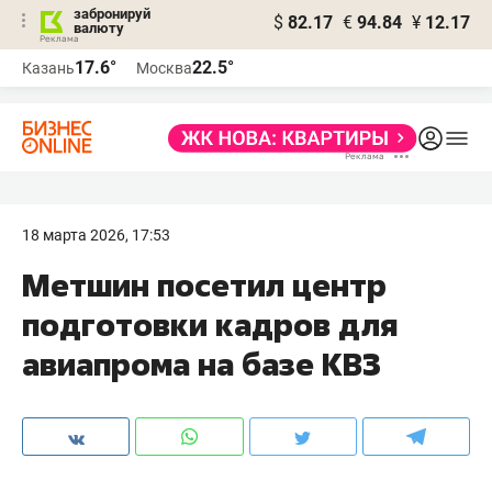
забронируй
$
82.17
€
94.84
¥
12.17
валюту
17.6°
22.5°
Казань
Москва
18 марта 2026, 17:53
Метшин посетил центр
подготовки кадров для
авиапрома на базе КВЗ