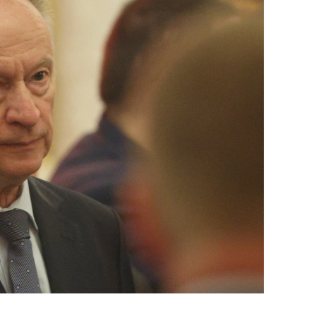
состоянием как основа
антихрупких команд