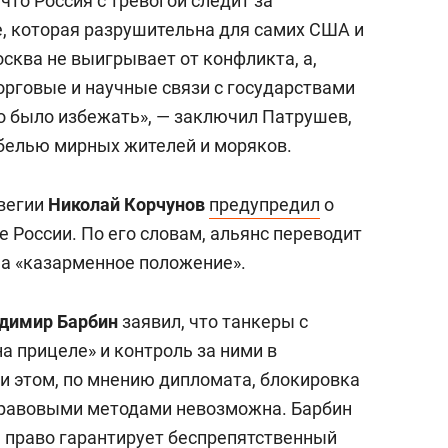
то Россия с тревогой следит за
, которая разрушительна для самих США и
осква не выигрывает от конфликта, а,
орговые и научные связи с государствами
но было избежать», — заключил Патрушев,
ибелью мирных жителей и моряков.
рвегии
Николай Корчунов
предупредил
о
 России. По его словам, альянс переводит
на «казарменное положение».
димир Барбин
заявил, что танкеры с
а прицеле» и контроль за ними в
и этом, по мнению дипломата, блокировка
правовыми методами невозможна. Барбин
 право гарантирует беспрепятственный