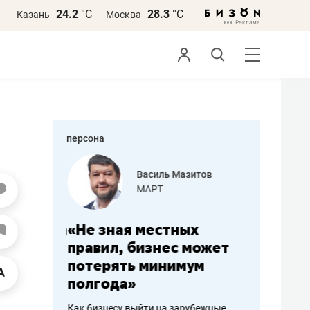
24.2
°С
28.3
°С
Казань
Москва
персона
еменова
Василь Мазитов
»
МАРТ
а: работа
«Не зная местных
«Мне лу
ечься
правил, бизнес может
не зара
вствовать
потерять минимум
чем пот
полгода»
репутац
пошиву
Как бизнесу выйти на зарубежные
Владелец от