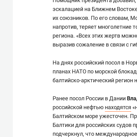
Помощник президента добавил, ч
эскалацией на Ближнем Востоке
их союзников. По его словам, М
напротив, теряет многолетние т
региона. «Всех этих жертв мож
выразив сожаление в связи с г
На днях российский посол в Но
планах НАТО по морской блокаде
балтийско-арктический регион 
Ранее посол России в Дании
Вла
российской нефтью
находятся
«н
Балтийском море ужесточен. Пр
Балтики для российских судов 
подчеркнул, что международное