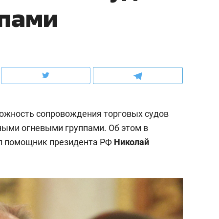
ппами
ов и
о трехкратном росте цен, дотошных
школьной формы о конт
клиентах и чудных запросах мастеров
налогах и развитии без 
можность сопровождения торговых судов
ыми огневыми группами. Об этом в
ил помощник президента РФ
Николай
ндуем
Рекомендуем
мер до квартиры и Face
Опыт выживания в дик
сто ключа: какой будет
природе, работа
асность в ЖК «Нова»
с ментальным и физич