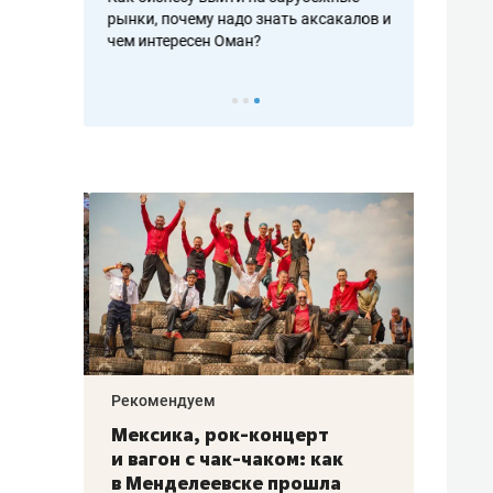
рафакте,
рынки, почему надо знать аксакалов и
о трехкратно
кредитов
чем интересен Оман?
клиентах и ч
Рекомендуем
Рекоме
ой
Мексика, рок-концерт
«Прор
и вагон с чак-чаком: как
30 ме
еским
в Менделеевске прошла
лечит