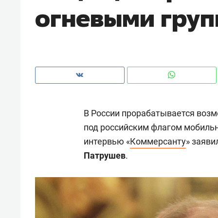
огневыми гру
рынки, почему надо знать аксакал
чем интересен Оман?
В России прорабатывается воз
под российским флагом мобильн
интервью «
Коммерсанту
» заяв
Патрушев
.
Рекомендуем
Рекоме
Как ГК «МИР ГРУПП» и ВТБ
150 ка
создают оазис жилого
ID вме
комфорта под Казанью
безоп