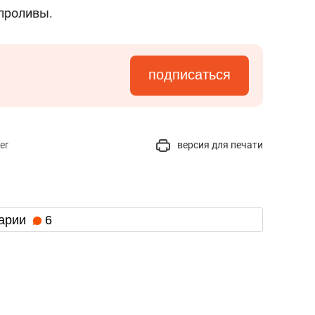
 проливы.
подписаться
er
версия для печати
арии
6