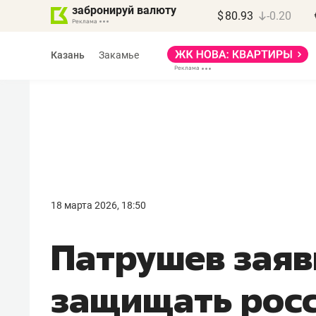
забронируй валюту
$
80.93
-0.20
Казань
Закамье
Василь Мазитов
МАРТ
18 марта 2026, 18:50
«Не зная местных
Патрушев заяв
правил, бизнес может
потерять минимум
защищать росс
полгода»
Как бизнесу выйти на зарубежные