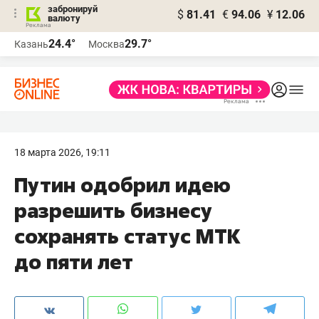
забронируй
$
81.41
€
94.06
¥
12.06
валюту
24.4°
29.7°
Казань
Москва
18 марта 2026, 19:11
Путин одобрил идею
разрешить бизнесу
сохранять статус МТК
до пяти лет