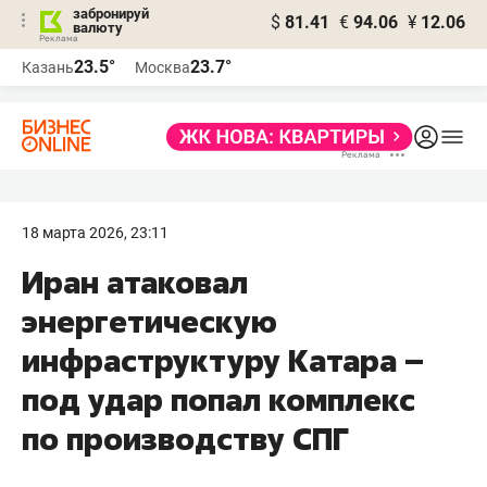
забронируй
$
81.41
€
94.06
¥
12.06
валюту
23.5°
23.7°
Казань
Москва
18 марта 2026, 23:11
Иран атаковал
энергетическую
инфраструктуру Катара –
под удар попал комплекс
по производству СПГ