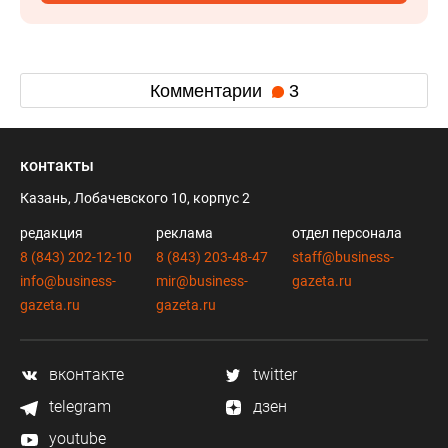
Комментарии
3
контакты
Казань, Лобачевского 10, корпус 2
редакция
реклама
отдел персонала
8 (843) 202-12-10
8 (843) 203-48-47
staff@business-
info@business-
mir@business-
gazeta.ru
gazeta.ru
gazeta.ru
вконтакте
twitter
telegram
дзен
youtube