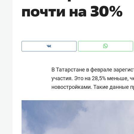
почти на 30%
рынки, почему надо знать аксакал
чем интересен Оман?
В Татарстане в феврале зарегис
участия. Это на 28,5% меньше, ч
новостройками. Такие данные п
Рекомендуем
Рекоме
Как ГК «МИР ГРУПП» и ВТБ
150 ка
создают оазис жилого
ID вме
комфорта под Казанью
безоп