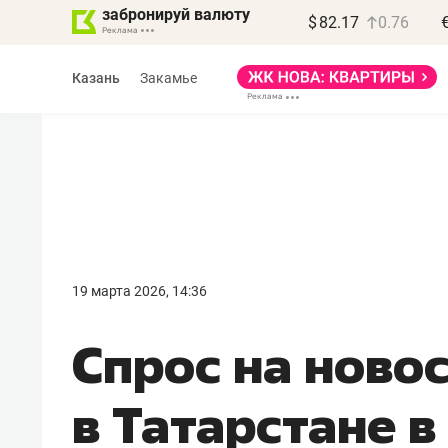
забронируй валюту
$
82.17
0.76
Казань
Закамье
Василь Мазитов
МАРТ
19 марта 2026, 14:36
«Не зная местных
Спрос на ново
правил, бизнес может
потерять минимум
в Татарстане в
полгода»
Как бизнесу выйти на зарубежные