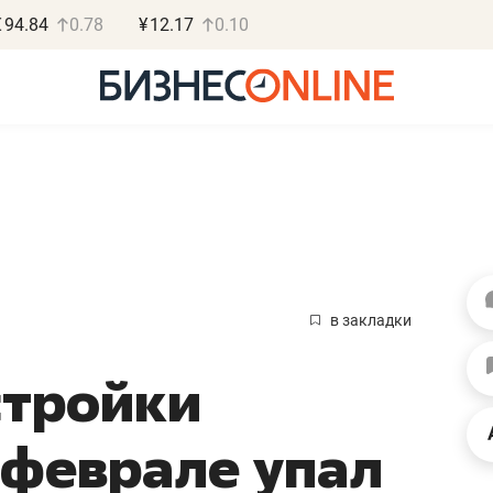
€
94.84
0.78
¥
12.17
0.10
Роман Ободец
Дарья С
«Готовые решения»
«Бросско
в закладки
«Мне лучше
«Мама говорил
стройки
не заработать вообще,
помогает отвл
чем потерять
от болезни, чу
 феврале упал
репутацию»
себя живой»
Владелец отделочной фирмы
Наследница бизнеса по 