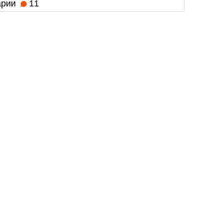
арии
11