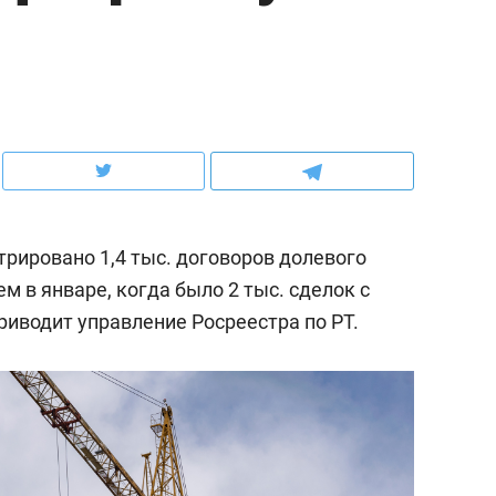
ов и
о трехкратном росте цен, дотошных
школьной формы о конт
клиентах и чудных запросах мастеров
налогах и развитии без 
трировано 1,4 тыс. договоров долевого
ем в январе, когда было 2 тыс. сделок с
риводит управление Росреестра по РТ.
ндуем
Рекомендуем
мер до квартиры и Face
Опыт выживания в дик
сто ключа: какой будет
природе, работа
асность в ЖК «Нова»
с ментальным и физич