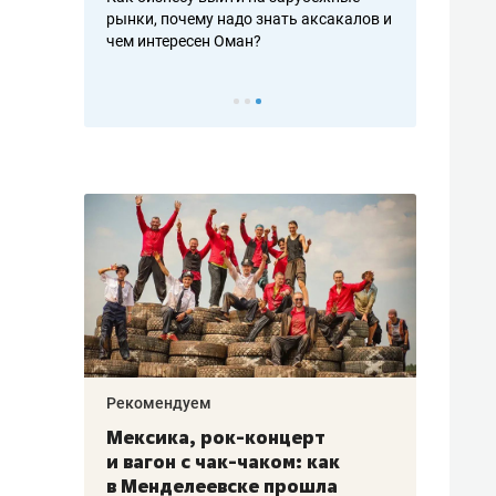
рафакте,
рынки, почему надо знать аксакалов и
о трехкратно
кредитов
чем интересен Оман?
клиентах и ч
Рекомендуем
Рекоме
ой
Мексика, рок-концерт
«Прор
и вагон с чак-чаком: как
30 ме
еским
в Менделеевске прошла
лечит