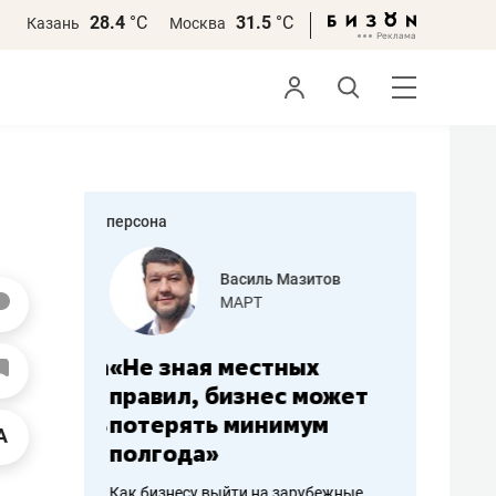
28.4
°С
31.5
°С
Казань
Москва
персона
еменова
Василь Мазитов
»
МАРТ
а: работа
«Не зная местных
«Мне лу
ечься
правил, бизнес может
не зара
вствовать
потерять минимум
чем пот
полгода»
репутац
пошиву
Как бизнесу выйти на зарубежные
Владелец от