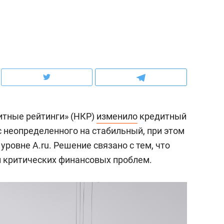
ов и
о трехкратном росте цен, дотошных
школьной формы о конт
клиентах и чудных запросах мастеров
налогах и развитии без 
итные рейтинги» (НКР)
изменило
кредитный
с неопределенного на стабильный, при этом
уровне A.ru. Решение связано с тем, что
 критических финансовых проблем.
ндуем
Рекомендуем
мер до квартиры и Face
Опыт выживания в дик
сто ключа: какой будет
природе, работа
асность в ЖК «Нова»
с ментальным и физич