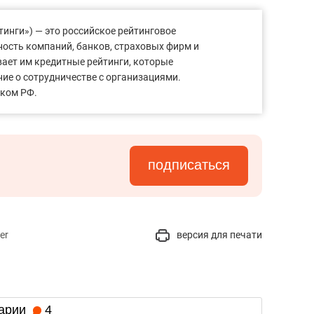
инги») — это российское рейтинговое
ность компаний, банков, страховых фирм и
вает им кредитные рейтинги, которые
ие о сотрудничестве с организациями.
нком РФ.
подписаться
er
версия для печати
арии
4