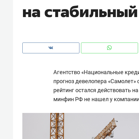
на стабильный
рынки, почему надо знать аксакал
чем интересен Оман?
Агентство «Национальные кред
прогноз девелопера «Самолет» 
рейтинг остался действовать на 
минфин РФ не нашел у компании
Рекомендуем
Рекоме
Как ГК «МИР ГРУПП» и ВТБ
150 ка
создают оазис жилого
ID вме
комфорта под Казанью
безоп