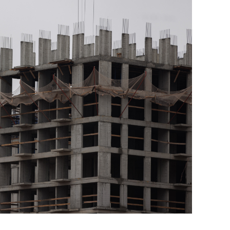
состоянием как основа
антихрупких команд