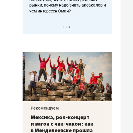
рафакте,
рынки, почему надо знать аксакалов и
о трехкратно
кредитов
чем интересен Оман?
клиентах и ч
Рекомендуем
Рекоме
ой
Мексика, рок-концерт
«Прор
и вагон с чак-чаком: как
30 ме
еским
в Менделеевске прошла
лечит