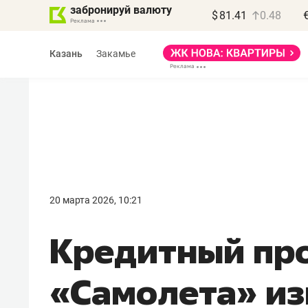
забронируй валюту
$
81.41
0.48
Казань
Закамье
Василь Мазитов
МАРТ
20 марта 2026, 10:21
«Не зная местных
Кредитный пр
правил, бизнес может
потерять минимум
«Самолета» и
полгода»
Как бизнесу выйти на зарубежные