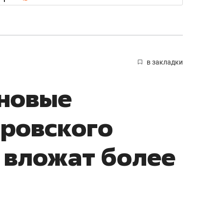
в закладки
 новые
ровского
 вложат более