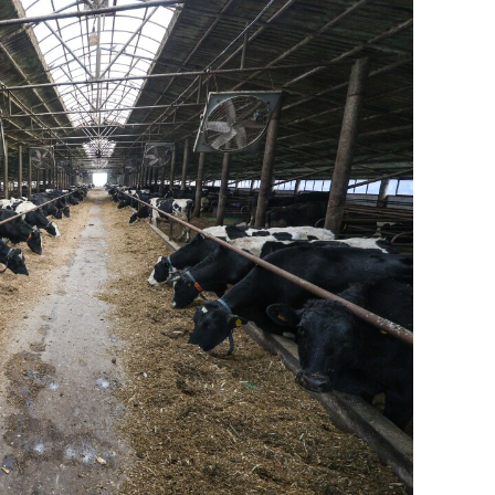
состоянием как основа
антихрупких команд