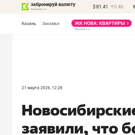
забронируй валюту
$
81.41
0.48
Казань
Закамье
Василь Мазитов
МАРТ
21 марта 2026, 12:28
«Не зная местных
Новосибирские
правил, бизнес может
потерять минимум
заявили, что 
полгода»
Как бизнесу выйти на зарубежные