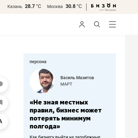
28.7
°С
30.8
°С
Казань
Москва
персона
еменова
Василь Мазитов
»
МАРТ
а: работа
«Не зная местных
«Мне лу
ечься
правил, бизнес может
не зара
вствовать
потерять минимум
чем пот
полгода»
репутац
пошиву
Как бизнесу выйти на зарубежные
Владелец от