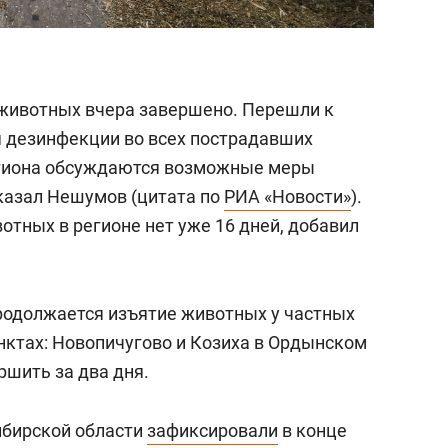
 животных вчера завершено. Перешли к
 дезинфекции во всех пострадавших
региона обсуждаются возможные меры
казал Нешумов (цитата по
РИА «Новости»
).
отных в регионе нет уже 16 дней, добавил
родолжается изъятие животных у частных
нктах: Новопичугово и Козиха в Ордынском
ршить за два дня.
ибирской области
зафиксировали
в конце