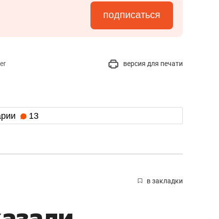
подписаться
er
версия для печати
арии
13
в закладки
казали,