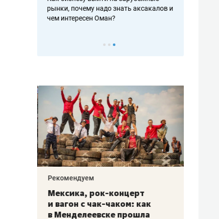
рафакте,
рынки, почему надо знать аксакалов и
о трехкратно
кредитов
чем интересен Оман?
клиентах и ч
Рекомендуем
Рекоме
ой
Мексика, рок-концерт
«Прор
и вагон с чак-чаком: как
30 ме
еским
в Менделеевске прошла
лечит