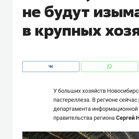
не будут изым
рынки, почему надо знать аксакал
чем интересен Оман?
в крупных хоз
У больших хозяйств Новосибирс
пастереллеза. В регионе сейчас
департамента информационной 
Рекомендуем
Рекоме
правительства региона
Сергей 
Как ГК «МИР ГРУПП» и ВТБ
150 ка
создают оазис жилого
ID вме
комфорта под Казанью
безоп