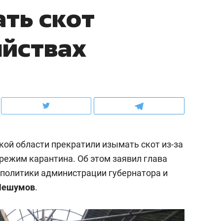
ать скот
ов и
о трехкратном росте цен, дотошных
школьной формы о конт
клиентах и чудных запросах мастеров
налогах и развитии без 
яйствах
кой области прекратили изымать скот из-за
 режим карантина. Об этом заявил глава
политики администрации губернатора и
ндуем
Рекомендуем
Нешумов
.
мер до квартиры и Face
Опыт выживания в дик
сто ключа: какой будет
природе, работа
асность в ЖК «Нова»
с ментальным и физич