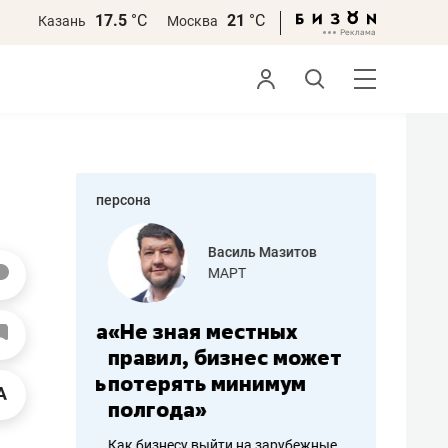
17.5
°С
21
°С
Казань
Москва
персона
еменова
Василь Мазитов
»
МАРТ
а: работа
«Не зная местных
«Мне лу
ечься
правил, бизнес может
не зара
вствовать
потерять минимум
чем пот
полгода»
репутац
пошиву
Как бизнесу выйти на зарубежные
Владелец от