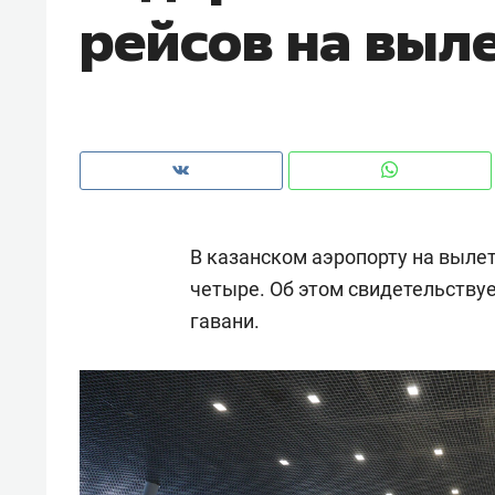
рейсов на выл
рынки, почему надо знать аксакал
чем интересен Оман?
В казанском аэропорту на вылет
четыре. Об этом свидетельству
гавани.
Рекомендуем
Рекоме
Как ГК «МИР ГРУПП» и ВТБ
150 ка
создают оазис жилого
ID вме
комфорта под Казанью
безоп