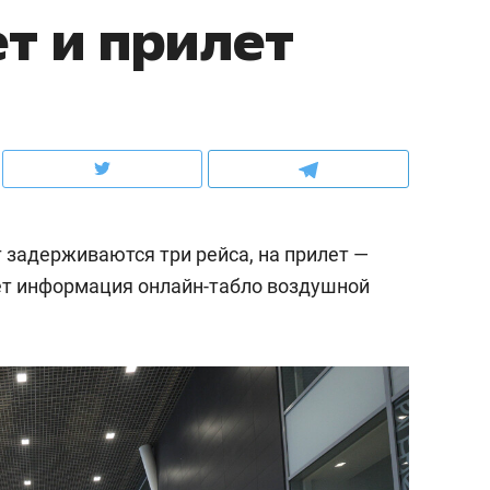
ет и прилет
ов и
о трехкратном росте цен, дотошных
школьной формы о конт
клиентах и чудных запросах мастеров
налогах и развитии без 
 задерживаются три рейса, на прилет —
ет информация онлайн-табло воздушной
ндуем
Рекомендуем
мер до квартиры и Face
Опыт выживания в дик
сто ключа: какой будет
природе, работа
асность в ЖК «Нова»
с ментальным и физич