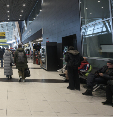
состоянием как основа
антихрупких команд