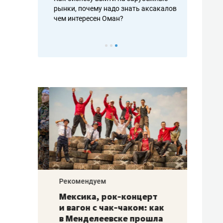
рафакте,
рынки, почему надо знать аксакалов и
о трехкратно
кредитов
чем интересен Оман?
клиентах и ч
Рекомендуем
Рекоме
ой
Мексика, рок-концерт
«Прор
и вагон с чак-чаком: как
30 ме
еским
в Менделеевске прошла
лечит